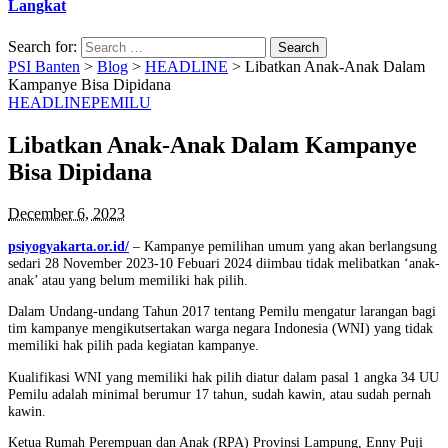
Langkat
Search for:
PSI Banten
>
Blog
>
HEADLINE
>
Libatkan Anak-Anak Dalam
Kampanye Bisa Dipidana
HEADLINE
PEMILU
Libatkan Anak-Anak Dalam Kampanye
Bisa Dipidana
December 6, 2023
psiyogyakarta.or.id/
– Kampanye pemilihan umum yang akan berlangsung
sedari 28 November 2023-10 Febuari 2024 diimbau tidak melibatkan ‘anak-
anak’ atau yang belum memiliki hak pilih.
Dalam Undang-undang Tahun 2017 tentang Pemilu mengatur larangan bagi
tim kampanye mengikutsertakan warga negara Indonesia (WNI) yang tidak
memiliki hak pilih pada kegiatan kampanye.
Kualifikasi WNI yang memiliki hak pilih diatur dalam pasal 1 angka 34 UU
Pemilu adalah minimal berumur 17 tahun, sudah kawin, atau sudah pernah
kawin.
Ketua Rumah Perempuan dan Anak (RPA) Provinsi Lampung, Enny Puji