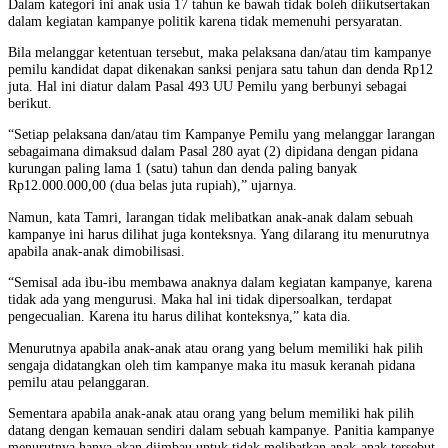
Dalam kategori ini anak usia 17 tahun ke bawah tidak boleh diikutsertakan
dalam kegiatan kampanye politik karena tidak memenuhi persyaratan.
Bila melanggar ketentuan tersebut, maka pelaksana dan/atau tim kampanye
pemilu kandidat dapat dikenakan sanksi penjara satu tahun dan denda Rp12
juta. Hal ini diatur dalam Pasal 493 UU Pemilu yang berbunyi sebagai
berikut.
“Setiap pelaksana dan/atau tim Kampanye Pemilu yang melanggar larangan
sebagaimana dimaksud dalam Pasal 280 ayat (2) dipidana dengan pidana
kurungan paling lama 1 (satu) tahun dan denda paling banyak
Rp12.000.000,00 (dua belas juta rupiah),” ujarnya.
Namun, kata Tamri, larangan tidak melibatkan anak-anak dalam sebuah
kampanye ini harus dilihat juga konteksnya. Yang dilarang itu menurutnya
apabila anak-anak dimobilisasi.
“Semisal ada ibu-ibu membawa anaknya dalam kegiatan kampanye, karena
tidak ada yang mengurusi. Maka hal ini tidak dipersoalkan, terdapat
pengecualian. Karena itu harus dilihat konteksnya,” kata dia.
Menurutnya apabila anak-anak atau orang yang belum memiliki hak pilih
sengaja didatangkan oleh tim kampanye maka itu masuk keranah pidana
pemilu atau pelanggaran.
Sementara apabila anak-anak atau orang yang belum memiliki hak pilih
datang dengan kemauan sendiri dalam sebuah kampanye. Panitia kampanye
menurutnya hanya akan diimbau untuk tidak melibatkan anak-anak tersebut.