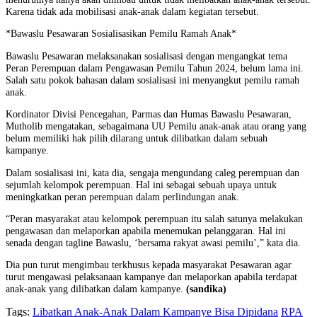
Karena tidak ada mobilisasi anak-anak dalam kegiatan tersebut.
*Bawaslu Pesawaran Sosialisasikan Pemilu Ramah Anak*
Bawaslu Pesawaran melaksanakan sosialisasi dengan mengangkat tema
Peran Perempuan dalam Pengawasan Pemilu Tahun 2024, belum lama ini.
Salah satu pokok bahasan dalam sosialisasi ini menyangkut pemilu ramah
anak.
Kordinator Divisi Pencegahan, Parmas dan Humas Bawaslu Pesawaran,
Mutholib mengatakan, sebagaimana UU Pemilu anak-anak atau orang yang
belum memiliki hak pilih dilarang untuk dilibatkan dalam sebuah
kampanye.
Dalam sosialisasi ini, kata dia, sengaja mengundang caleg perempuan dan
sejumlah kelompok perempuan. Hal ini sebagai sebuah upaya untuk
meningkatkan peran perempuan dalam perlindungan anak.
“Peran masyarakat atau kelompok perempuan itu salah satunya melakukan
pengawasan dan melaporkan apabila menemukan pelanggaran. Hal ini
senada dengan tagline Bawaslu, ‘bersama rakyat awasi pemilu’,” kata dia.
Dia pun turut mengimbau terkhusus kepada masyarakat Pesawaran agar
turut mengawasi pelaksanaan kampanye dan melaporkan apabila terdapat
anak-anak yang dilibatkan dalam kampanye.
(sandika)
Tags:
Libatkan Anak-Anak Dalam Kampanye Bisa Dipidana
RPA