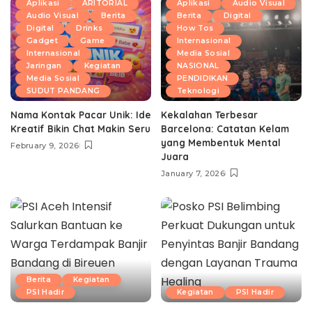
Aplikasi
ARITORIAL
Aplikasi
Audio Visual
Audio Visual
Berita
Berita
Digital
Digital
Drinks
How Tos
Gadget
Game
Internasional
Internasional
Media Sosial
Jaringan
Kegiatan
NASIONAL
Media Sosial
PENDIDIKAN
SUDUT PANDANG
Teknologi
Nama Kontak Pacar Unik: Ide
Kekalahan Terbesar
Kreatif Bikin Chat Makin Seru
Barcelona: Catatan Kelam
yang Membentuk Mental
February 9, 2026
Juara
January 7, 2026
Berita
Kegiatan
PSI Hadir
Kegiatan
PSI Hadir