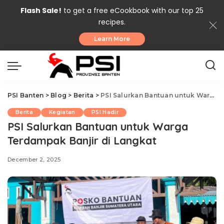
Flash Sale!
to get a free eCookbook with our top 25
recipes.
Learn More
PSI Banten
>
Blog
>
Berita
>
PSI Salurkan Bantuan untuk Warga Terdampak Banjir di Langkat
Berita
Kegiatan
PSI Hadir
PSI Salurkan Bantuan untuk Warga
Terdampak Banjir di Langkat
December 2, 2025