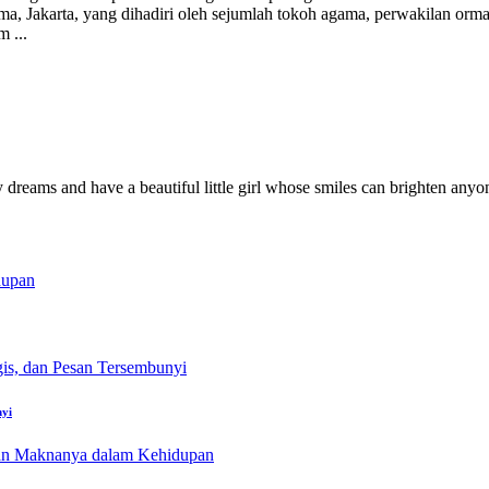
Jakarta, yang dihadiri oleh sejumlah tokoh agama, perwakilan ormas 
am
...
y dreams and have a beautiful little girl whose smiles can brighten anyo
nyi