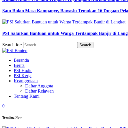
Satu Bulan Masa Kampanye, Bawaslu Temukan 16 Dugaan Pel
PSI Salurkan Bantuan untuk Warga Terdampak Banjir di Lang
Search for:
Beranda
Berita
PSI Hadir
PSI Kerja
Keanggotaan
Daftar Anggota
Daftar Relawan
Tentang Kami
0
Trending Now