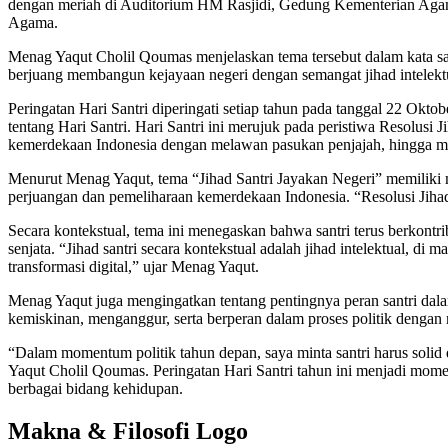
dengan meriah di Auditorium HM Rasjidi, Gedung Kementerian Agama, 
Agama.
Menag Yaqut Cholil Qoumas menjelaskan tema tersebut dalam kata samb
berjuang membangun kejayaan negeri dengan semangat jihad intelektual
Peringatan Hari Santri diperingati setiap tahun pada tanggal 22 Ok
tentang Hari Santri. Hari Santri ini merujuk pada peristiwa Resolus
kemerdekaan Indonesia dengan melawan pasukan penjajah, hingga m
Menurut Menag Yaqut, tema “Jihad Santri Jayakan Negeri” memiliki ma
perjuangan dan pemeliharaan kemerdekaan Indonesia. “Resolusi Jihad
Secara kontekstual, tema ini menegaskan bahwa santri terus berkont
senjata. “Jihad santri secara kontekstual adalah jihad intelektual, d
transformasi digital,” ujar Menag Yaqut.
Menag Yaqut juga mengingatkan tentang pentingnya peran santri dala
kemiskinan, menganggur, serta berperan dalam proses politik dengan
“Dalam momentum politik tahun depan, saya minta santri harus solid
Yaqut Cholil Qoumas. Peringatan Hari Santri tahun ini menjadi mome
berbagai bidang kehidupan.
Makna & Filosofi Logo