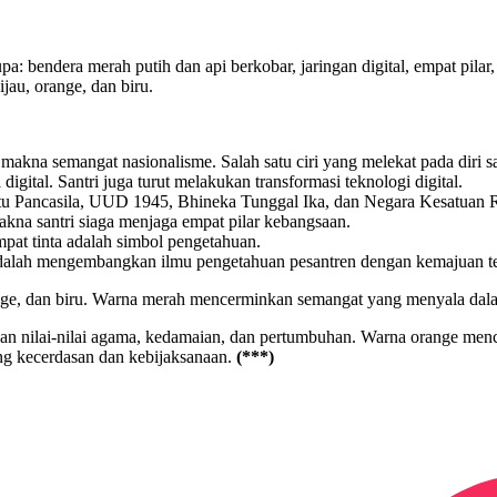
: bendera merah putih dan api berkobar, jaringan digital, empat pilar, 
jau, orange, dan biru.
na semangat nasionalisme. Salah satu ciri yang melekat pada diri san
igital. Santri juga turut melakukan transformasi teknologi digital.
itu Pancasila, UUD 1945, Bhineka Tunggal Ika, dan Negara Kesatuan 
kna santri siaga menjaga empat pilar kebangsaan.
pat tinta adalah simbol pengetahuan.
adalah mengembangkan ilmu pengetahuan pesantren dengan kemajuan te
range, dan biru. Warna merah mencerminkan semangat yang menyala da
kan nilai‑nilai agama, kedamaian, dan pertumbuhan. Warna orange men
ng kecerdasan dan kebijaksanaan.
(***)