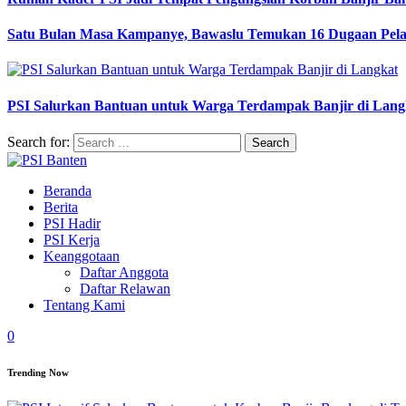
Satu Bulan Masa Kampanye, Bawaslu Temukan 16 Dugaan Pel
PSI Salurkan Bantuan untuk Warga Terdampak Banjir di Lang
Search for:
Beranda
Berita
PSI Hadir
PSI Kerja
Keanggotaan
Daftar Anggota
Daftar Relawan
Tentang Kami
0
Trending Now