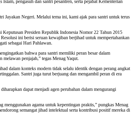
Islam, pengasuh dan santri pesantren, serta pejabat Kementerian
 Jayakan Negeri. Melalui tema ini, kami ajak para santri untuk terus
lalui Keputusan Presiden Republik Indonesia Nomor 22 Tahun 2015
 Resolusi ini berisi seruan kewajiban berjihad untuk mempertahankan
ati sebagai Hari Pahlawan.
mengingatkan bahwa para santri memiliki peran besar dalam
an melawan penjajah,” tegas Menag Yaqut.
ihad dalam konteks modern tidak selalu identik dengan perang angkat
rtinggalan. Santri juga turut berjuang dan mengambil peran di era
ri diharapkan dapat menjadi agen perubahan dalam mengurangi
 yang menggunakan agama untuk kepentingan praktis,” pungkas Menag
orong semangat jihad intelektual serta kontribusi positif mereka di