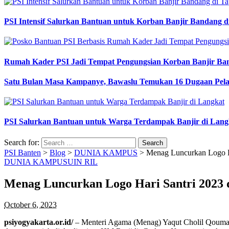
PSI Intensif Salurkan Bantuan untuk Korban Banjir Bandang d
Rumah Kader PSI Jadi Tempat Pengungsian Korban Banjir Ba
Satu Bulan Masa Kampanye, Bawaslu Temukan 16 Dugaan Pel
PSI Salurkan Bantuan untuk Warga Terdampak Banjir di Lang
Search for:
PSI Banten
>
Blog
>
DUNIA KAMPUS
>
Menag Luncurkan Logo Ha
DUNIA KAMPUS
UIN RIL
Menag Luncurkan Logo Hari Santri 2023 
October 6, 2023
psiyogyakarta.or.id/
– Menteri Agama (Menag) Yaqut Cholil Qoumas 