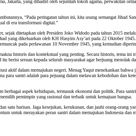
Jakarta, yang dihadiri oleh sejumlah tokoh agama, perwakilan ormas 
utannya, “Pada peringatan tahun ini, kita usung semangat Jihad Santri
 di era transformasi digital.”
tober, sejak ditetapkan oleh Presiden Joko Widodo pada tahun 2015 me
i Jihad yang dikeluarkan oleh KH Hasyim Asy’ari pada 22 Oktober 1945.
emuncak pada perlawanan 10 November 1945, yang kemudian dipering
kna historis dan kontekstual yang penting. Secara historis, tema ini 
 itu berisi seruan kepada seluruh masyarakat agar berjuang menolak d
ribusi aktif dalam memajukan negeri. Menag Yaqut menekankan bahwa j
i mana para santri adalah para pejuang dalam melawan kebodohan dan kete
m berbagai aspek kehidupan, termasuk ekonomi dan politik. Para sant
 memilih pemimpin yang rasional dan terbaik untuk kemajuan bangsa.
 dan satu barisan. Jaga kesejukan, kerukunan, dan jauhi orang-orang
ntum untuk merayakan peran santri dalam memajukan Indonesia dan mend