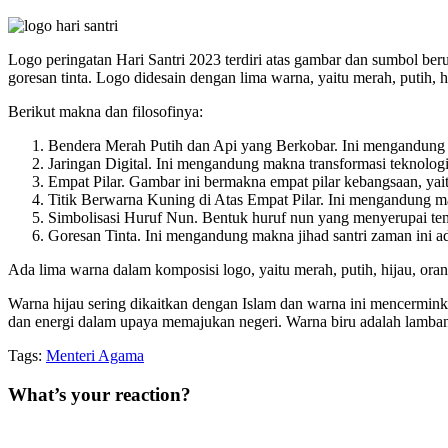
Logo peringatan Hari Santri 2023 terdiri atas gambar dan sumbol berupa
goresan tinta. Logo didesain dengan lima warna, yaitu merah, putih, hi
Berikut makna dan filosofinya:
Bendera Merah Putih dan Api yang Berkobar. Ini mengandung mak
Jaringan Digital. Ini mengandung makna transformasi teknologi d
Empat Pilar. Gambar ini bermakna empat pilar kebangsaan, ya
Titik Berwarna Kuning di Atas Empat Pilar. Ini mengandung ma
Simbolisasi Huruf Nun. Bentuk huruf nun yang menyerupai tem
Goresan Tinta. Ini mengandung makna jihad santri zaman ini 
Ada lima warna dalam komposisi logo, yaitu merah, putih, hijau, o
Warna hijau sering dikaitkan dengan Islam dan warna ini mencermin
dan energi dalam upaya memajukan negeri. Warna biru adalah lamba
Tags:
Menteri Agama
What’s your reaction?