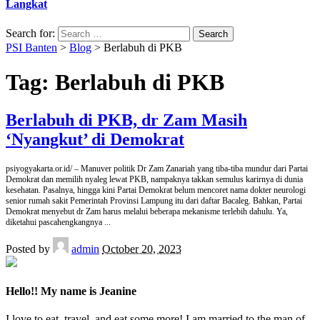
Langkat
Search for:
PSI Banten
>
Blog
>
Berlabuh di PKB
Tag:
Berlabuh di PKB
Berlabuh di PKB, dr Zam Masih
‘Nyangkut’ di Demokrat
psiyogyakarta.or.id/ – Manuver politik Dr Zam Zanariah yang tiba-tiba mundur dari Partai
Demokrat dan memilih nyaleg lewat PKB, nampaknya takkan semulus karirnya di dunia
kesehatan. Pasalnya, hingga kini Partai Demokrat belum mencoret nama dokter neurologi
senior rumah sakit Pemerintah Provinsi Lampung itu dari daftar Bacaleg. Bahkan, Partai
Demokrat menyebut dr Zam harus melalui beberapa mekanisme terlebih dahulu. Ya,
diketahui pascahengkangnya
...
Posted by
admin
October 20, 2023
Hello!! My name is Jeanine
I love to eat, travel, and eat some more! I am married to the man of