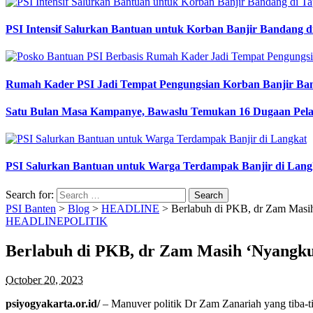
PSI Intensif Salurkan Bantuan untuk Korban Banjir Bandang d
Rumah Kader PSI Jadi Tempat Pengungsian Korban Banjir Ba
Satu Bulan Masa Kampanye, Bawaslu Temukan 16 Dugaan Pel
PSI Salurkan Bantuan untuk Warga Terdampak Banjir di Lang
Search for:
PSI Banten
>
Blog
>
HEADLINE
>
Berlabuh di PKB, dr Zam Masi
HEADLINE
POLITIK
Berlabuh di PKB, dr Zam Masih ‘Nyangku
October 20, 2023
psiyogyakarta.or.id/
– Manuver politik Dr Zam Zanariah yang tiba-t