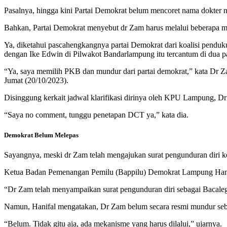
Pasalnya, hingga kini Partai Demokrat belum mencoret nama dokter ne
Bahkan, Partai Demokrat menyebut dr Zam harus melalui beberapa me
Ya, diketahui pascahengkangnya partai Demokrat dari koalisi pend
dengan Ike Edwin di Pilwakot Bandarlampung itu tercantum di dua pa
“Ya, saya memilih PKB dan mundur dari partai demokrat,” kata D
Jumat (20/10/2023).
Disinggung kerkait jadwal klarifikasi dirinya oleh KPU Lampung, D
“Saya no comment, tunggu penetapan DCT ya,” kata dia.
Demokrat Belum Melepas
Sayangnya, meski dr Zam telah mengajukan surat pengunduran diri ke
Ketua Badan Pemenangan Pemilu (Bappilu) Demokrat Lampung Hanifa
“Dr Zam telah menyampaikan surat pengunduran diri sebagai Bacaleg
Namun, Hanifal mengatakan, Dr Zam belum secara resmi mundur sebaga
“Belum. Tidak gitu aja, ada mekanisme yang harus dilalui,” ujarnya.