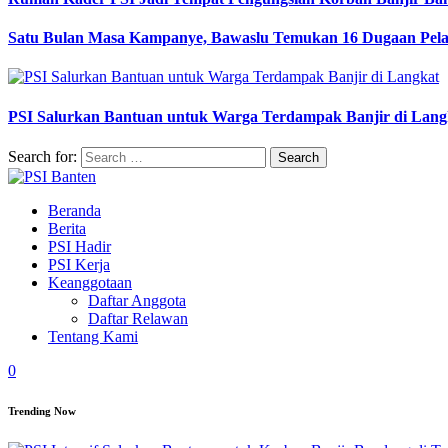
Satu Bulan Masa Kampanye, Bawaslu Temukan 16 Dugaan Pel
PSI Salurkan Bantuan untuk Warga Terdampak Banjir di Lang
Search for:
Beranda
Berita
PSI Hadir
PSI Kerja
Keanggotaan
Daftar Anggota
Daftar Relawan
Tentang Kami
0
Trending Now