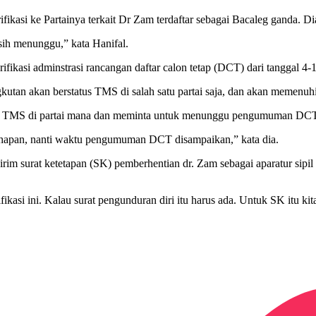
ikasi ke Partainya terkait Dr Zam terdaftar sebagai Bacaleg ganda. 
sih menunggu,” kata Hanifal.
ikasi adminstrasi rancangan daftar calon tetap (DCT) dari tanggal 4-
tan akan berstatus TMS di salah satu partai saja, dan akan memenuhi s
n TMS di partai mana dan meminta untuk menunggu pengumuman DC
tahapan, nanti waktu pengumuman DCT disampaikan,” kata dia.
rim surat ketetapan (SK) pemberhentian dr. Zam sebagai aparatur sip
rifikasi ini. Kalau surat pengunduran diri itu harus ada. Untuk SK itu 