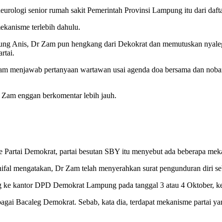
urologi senior rumah sakit Pemerintah Provinsi Lampung itu dari daft
kanisme terlebih dahulu.
ukung Anis, Dr Zam pun hengkang dari Dekokrat dan memutuskan nyal
rtai.
r Zam menjawab pertanyaan wartawan usai agenda doa bersama dan n
r Zam enggan berkomentar lebih jauh.
 Partai Demokrat, partai besutan SBY itu menyebut ada beberapa meka
l mengatakan, Dr Zam telah menyerahkan surat pengunduran diri se
 ke kantor DPD Demokrat Lampung pada tanggal 3 atau 4 Oktober, kem
i Bacaleg Demokrat. Sebab, kata dia, terdapat mekanisme partai yang