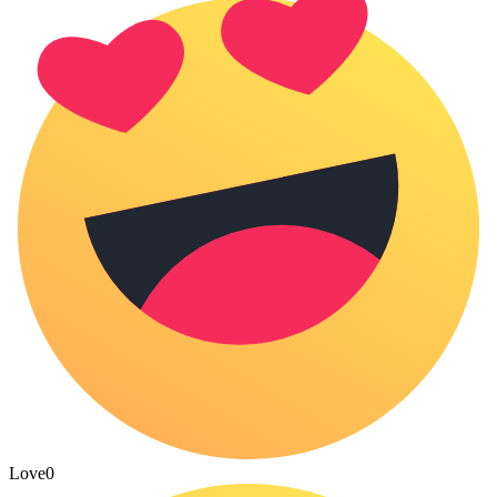
Love
0