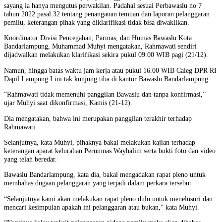
sayang ia hanya mengutus perwakilan. Padahal sesuai Perbawaslu no 7
tahun 2022 pasal 32 tentang penanganan temuan dan laporan pelanggaran
pemilu, keterangan pihak yang diklarifikasi tidak bisa diwakilkan.
Koordinator Divisi Pencegahan, Parmas, dan Humas Bawaslu Kota
Bandarlampung, Muhammad Muhyi mengatakan, Rahmawati sendiri
dijadwalkan melakukan klarifikasi sekira pukul 09.00 WIB pagi (21/12).
Namun, hingga batas waktu jam kerja atau pukul 16.00 WIB Caleg DPR RI
Dapil Lampung I ini tak kunjung tiba di kantor Bawaslu Bandarlampung.
“Rahmawati tidak memenuhi panggilan Bawaslu dan tanpa konfirmasi,”
ujar Muhyi saat dikonfirmasi, Kamis (21-12).
Dia mengatakan, bahwa ini merupakan panggilan terakhir terhadap
Rahmawati.
Selanjutnya, kata Muhyi, pihaknya bakal melakukan kajian terhadap
keterangan aparat kelurahan Perumnas Wayhalim serta bukti foto dan video
yang telah beredar.
Bawaslu Bandarlampung, kata dia, bakal mengadakan rapat pleno untuk
membahas dugaan pelanggaran yang terjadi dalam perkara tersebut.
“Selanjutnya kami akan melakukan rapat pleno dulu untuk menelusuri dan
mencari kesimpulan apakah ini pelanggaran atau bukan,” kata Muhyi.