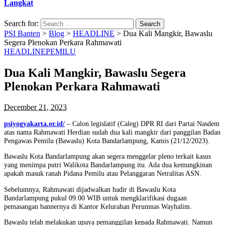
Langkat
Search for:
PSI Banten
>
Blog
>
HEADLINE
>
Dua Kali Mangkir, Bawaslu
Segera Plenokan Perkara Rahmawati
HEADLINE
PEMILU
Dua Kali Mangkir, Bawaslu Segera
Plenokan Perkara Rahmawati
December 21, 2023
psiyogyakarta.or.id/
– Calon legislatif (Caleg) DPR RI dari Partai Nasdem
atas nama Rahmawati Herdian sudah dua kali mangkir dari panggilan Badan
Pengawas Pemilu (Bawaslu) Kota Bandarlampung, Kamis (21/12/2023).
Bawaslu Kota Bandarlampung akan segera menggelar pleno terkait kasus
yang menimpa putri Walikota Bandarlampung itu. Ada dua kemungkinan
apakah masuk ranah Pidana Pemilu atau Pelanggaran Netralitas ASN.
Sebelumnya, Rahmawati dijadwalkan hadir di Bawaslu Kota
Bandarlampung pukul 09.00 WIB untuk mengklarifikasi dugaan
pemasangan bannernya di Kantor Kelurahan Perumnas Wayhalim.
Bawaslu telah melakukan upaya pemanggilan kepada Rahmawati. Namun