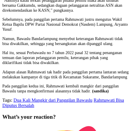
“Nantinya kalau terkait pelanggaran pidana pemilu maka akan dibahas
bersama Gakkumdu, sedangkan dugaan pelanggaran netralitas ASN akan
direkomendasikan ke KASN,” pungkasnya.
Sebelumnya, pada panggilan pertama Rahmawati justru mengutus Wakil
Ketua Bapilu DPW Partai Nasional Demokrat (Nasdem) Lampung, Aryanto
Yusuf.
Namun, Bawaslu Bandarlampung menyebut keterangan Rahmawati tidak
bisa diwakilkan, sehingga yang bersangkutan akan dipanggil ulang.
Hal itu, sesuai Perbawaslu no 7 tahun 2022 pasal 32 tentang penanganan
temuan dan laporan pelanggaran pemilu, keterangan pihak yang
diklarifikasi tidak bisa diwakilkan.
Adapun alasan Rahmawati tak hadir pada panggilan pertama lantaran sedang
melakukan kampanye di tiga titik di Kecamatan Sukarame, Bandarlampung
Pada panggilan kedua ini, Rahmawati kembali mangkir dari panggilan
Bawaslu tanpa mengkonfirmasi alasannya tidak hadir.
(sandika)
Tags:
Dua Kali Mangkir dari Panggilan Bawaslu
Rahmawati Bisa
Diputus Bersalah
What’s your reaction?