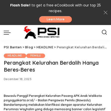
Flash Sale!
to get a free eCookbook with our top 25
recipes.
Learn More
PSI Banten
>
Blog
>
HEADLINE
>
Perangkat Kelurahan Berdalih Hanya Beres-Beres
HEADLINE
PEMILU
Perangkat Kelurahan Berdalih Hanya
Beres-Beres
December 18, 2023
Bawaslu Panggil Perangkat Kelurahan Pasang APK Anak Walikota
psiyogyakarta.or.id/
– Badan Pengawas Pemilu (Bawaslu)
Bandarlampung melakukan klarifikasi dengan aparatur Kelurahan
Perumnas Wayhalim yang diduga memasang banner calon legislatif