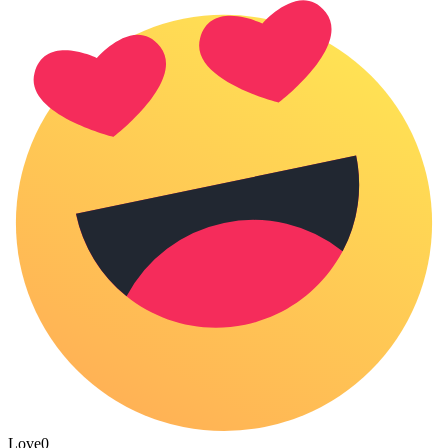
Love
0