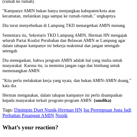
(rumah ke rumah).
“Kampanye AMIN bukan hanya menjangkau kabupaten/kota atau
kecamatan, melainkan juga sampai ke rumah-rumah,” ungkapnya.
Dia turut menyebutkan di Lampung TKD menargetkan AMIN menang.
Sementara itu, Sekretaris TKD Lampung AMIN, Herman HN mengajak
seluruh Partai Koalisi Perubahan dan Relawan AMIN se Lampung agar
dalam tahapan kampanye ini bekerja maksimal dan jangan setengah-
setengah.
Dia menegaskan, bahwa program AMIN adalah hal yang mulia untuk
masyarakat. Karena itu, ia meminta jangan ragu dan bimbang untuk
memenangkan AMIN.
“Kita perlu melakukan kerja yang nyata, dan bukan AMIN-AMIN doang,”
kata dia.
Herman mengatakan, dalam tahapan kampanye ini perlu disampaikan
kepada masyarakat terkait program-program AMIN.
(sandika)
Tags:
Dipimpin Duet Nunik-Herman HN
Isu Perempuan Juga Jadi
Perhatian Pasangan AMIN
Nunik
What’s your reaction?