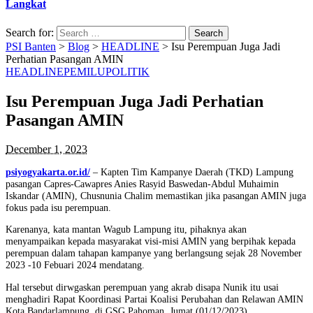
Langkat
Search for:
PSI Banten
>
Blog
>
HEADLINE
>
Isu Perempuan Juga Jadi
Perhatian Pasangan AMIN
HEADLINE
PEMILU
POLITIK
Isu Perempuan Juga Jadi Perhatian
Pasangan AMIN
December 1, 2023
psiyogyakarta.or.id/
– Kapten Tim Kampanye Daerah (TKD) Lampung
pasangan Capres-Cawapres Anies Rasyid Baswedan-Abdul Muhaimin
Iskandar (AMIN), Chusnunia Chalim memastikan jika pasangan AMIN juga
fokus pada isu perempuan.
Karenanya, kata mantan Wagub Lampung itu, pihaknya akan
menyampaikan kepada masyarakat visi-misi AMIN yang berpihak kepada
perempuan dalam tahapan kampanye yang berlangsung sejak 28 November
2023 -10 Febuari 2024 mendatang.
Hal tersebut dirwgaskan perempuan yang akrab disapa Nunik itu usai
menghadiri Rapat Koordinasi Partai Koalisi Perubahan dan Relawan AMIN
Kota Bandarlampung, di GSG Pahoman, Jumat (01/12/2023).