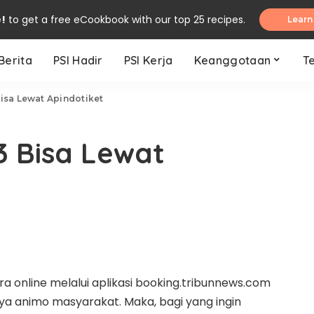
e!
to get a free eCookbook with our top 25 recipes.
Learn
Berita
PSI Hadir
PSI Kerja
Keanggotaan
T
Bisa Lewat Apindotiket
3 Bisa Lewat
ra online melalui aplikasi booking.tribunnews.com
a animo masyarakat. Maka, bagi yang ingin