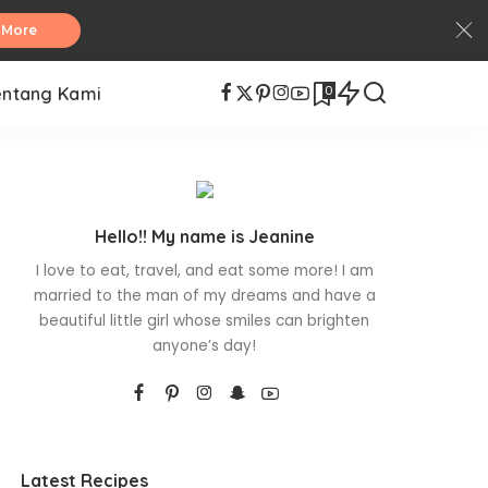
 More
0
entang Kami
Hello!! My name is Jeanine
I love to eat, travel, and eat some more! I am
married to the man of my dreams and have a
beautiful little girl whose smiles can brighten
anyone’s day!
Latest Recipes