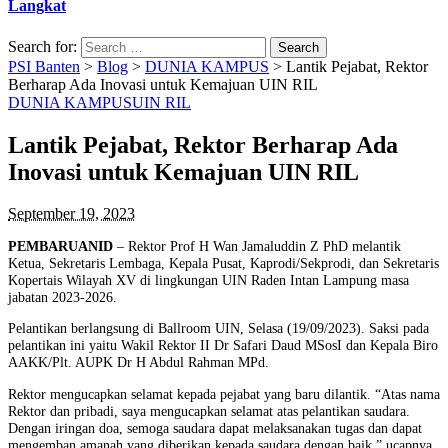
Langkat
Search for:
PSI Banten
>
Blog
>
DUNIA KAMPUS
>
Lantik Pejabat, Rektor
Berharap Ada Inovasi untuk Kemajuan UIN RIL
DUNIA KAMPUS
UIN RIL
Lantik Pejabat, Rektor Berharap Ada
Inovasi untuk Kemajuan UIN RIL
September 19, 2023
PEMBARUANID
– Rektor Prof H Wan Jamaluddin Z PhD melantik
Ketua, Sekretaris Lembaga, Kepala Pusat, Kaprodi/Sekprodi, dan Sekretaris
Kopertais Wilayah XV di lingkungan UIN Raden Intan Lampung masa
jabatan 2023-2026.
Pelantikan berlangsung di Ballroom UIN, Selasa (19/09/2023). Saksi pada
pelantikan ini yaitu Wakil Rektor II Dr Safari Daud MSosI dan Kepala Biro
AAKK/Plt. AUPK Dr H Abdul Rahman MPd.
Rektor mengucapkan selamat kepada pejabat yang baru dilantik. “Atas nama
Rektor dan pribadi, saya mengucapkan selamat atas pelantikan saudara.
Dengan iringan doa, semoga saudara dapat melaksanakan tugas dan dapat
mengemban amanah yang diberikan kepada saudara dengan baik,” ucapnya.