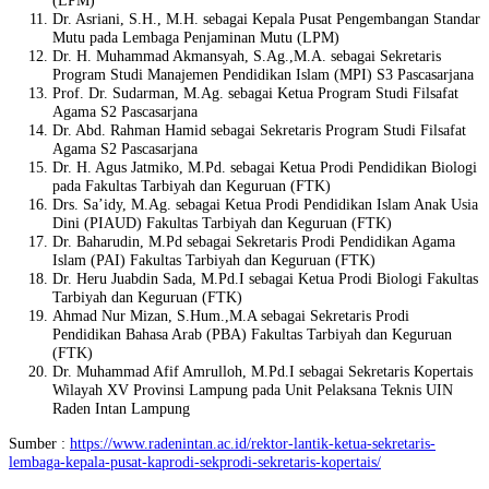
(LPM)
Dr. Asriani, S.H., M.H. sebagai Kepala Pusat Pengembangan Standar
Mutu pada Lembaga Penjaminan Mutu (LPM)
Dr. H. Muhammad Akmansyah, S.Ag.,M.A. sebagai Sekretaris
Program Studi Manajemen Pendidikan Islam (MPI) S3 Pascasarjana
Prof. Dr. Sudarman, M.Ag. sebagai Ketua Program Studi Filsafat
Agama S2 Pascasarjana
Dr. Abd. Rahman Hamid sebagai Sekretaris Program Studi Filsafat
Agama S2 Pascasarjana
Dr. H. Agus Jatmiko, M.Pd. sebagai Ketua Prodi Pendidikan Biologi
pada Fakultas Tarbiyah dan Keguruan (FTK)
Drs. Sa’idy, M.Ag. sebagai Ketua Prodi Pendidikan Islam Anak Usia
Dini (PIAUD) Fakultas Tarbiyah dan Keguruan (FTK)
Dr. Baharudin, M.Pd sebagai Sekretaris Prodi Pendidikan Agama
Islam (PAI) Fakultas Tarbiyah dan Keguruan (FTK)
Dr. Heru Juabdin Sada, M.Pd.I sebagai Ketua Prodi Biologi Fakultas
Tarbiyah dan Keguruan (FTK)
Ahmad Nur Mizan, S.Hum.,M.A sebagai Sekretaris Prodi
Pendidikan Bahasa Arab (PBA) Fakultas Tarbiyah dan Keguruan
(FTK)
Dr. Muhammad Afif Amrulloh, M.Pd.I sebagai Sekretaris Kopertais
Wilayah XV Provinsi Lampung pada Unit Pelaksana Teknis UIN
Raden Intan Lampung
Sumber :
https://www.radenintan.ac.id/rektor-lantik-ketua-sekretaris-
lembaga-kepala-pusat-kaprodi-sekprodi-sekretaris-kopertais/