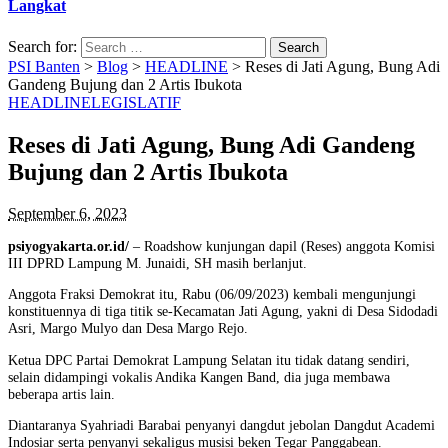
Langkat
Search for:
PSI Banten
>
Blog
>
HEADLINE
>
Reses di Jati Agung, Bung Adi
Gandeng Bujung dan 2 Artis Ibukota
HEADLINE
LEGISLATIF
Reses di Jati Agung, Bung Adi Gandeng
Bujung dan 2 Artis Ibukota
September 6, 2023
psiyogyakarta.or.id/
– Roadshow kunjungan dapil (Reses) anggota Komisi
III DPRD Lampung M. Junaidi, SH masih berlanjut.
Anggota Fraksi Demokrat itu, Rabu (06/09/2023) kembali mengunjungi
konstituennya di tiga titik se-Kecamatan Jati Agung, yakni di Desa Sidodadi
Asri, Margo Mulyo dan Desa Margo Rejo.
Ketua DPC Partai Demokrat Lampung Selatan itu tidak datang sendiri,
selain didampingi vokalis Andika Kangen Band, dia juga membawa
beberapa artis lain.
Diantaranya Syahriadi Barabai penyanyi dangdut jebolan Dangdut Academi
Indosiar serta penyanyi sekaligus musisi beken Tegar Panggabean.