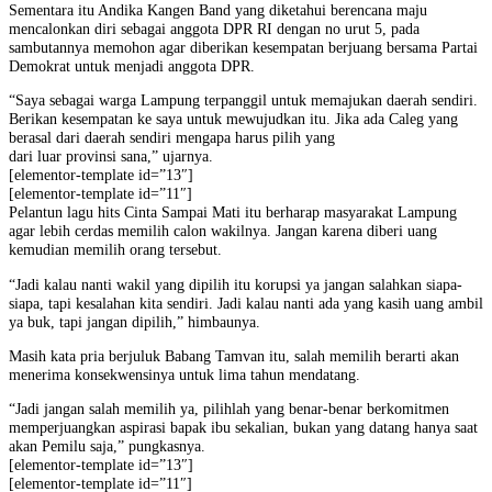
Sementara itu Andika Kangen Band yang diketahui berencana maju
mencalonkan diri sebagai anggota DPR RI dengan no urut 5, pada
sambutannya memohon agar diberikan kesempatan berjuang bersama Partai
Demokrat untuk menjadi anggota DPR.
“Saya sebagai warga Lampung terpanggil untuk memajukan daerah sendiri.
Berikan kesempatan ke saya untuk mewujudkan itu. Jika ada Caleg yang
berasal dari daerah sendiri mengapa harus pilih yang
dari luar provinsi sana,” ujarnya.
[elementor-template id=”13″]
[elementor-template id=”11″]
Pelantun lagu hits Cinta Sampai Mati itu berharap masyarakat Lampung
agar lebih cerdas memilih calon wakilnya. Jangan karena diberi uang
kemudian memilih orang tersebut.
“Jadi kalau nanti wakil yang dipilih itu korupsi ya jangan salahkan siapa-
siapa, tapi kesalahan kita sendiri. Jadi kalau nanti ada yang kasih uang ambil
ya buk, tapi jangan dipilih,” himbaunya.
Masih kata pria berjuluk Babang Tamvan itu, salah memilih berarti akan
menerima konsekwensinya untuk lima tahun mendatang.
“Jadi jangan salah memilih ya, pilihlah yang benar-benar berkomitmen
memperjuangkan aspirasi bapak ibu sekalian, bukan yang datang hanya saat
akan Pemilu saja,” pungkasnya.
[elementor-template id=”13″]
[elementor-template id=”11″]