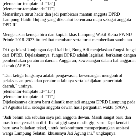
[elementor-template id=”13″]
[elementor-template id=”11″]
Menariknya turut hadir dan jadi pembicara mantan anggota DPRD
Lampung Haidir Bujung yang diketahui berencana maju sebagai anggota
DPD RI.
Mengenakan kemeja biru dan kopiah khas Lampung Wakil Ketua PWNU
Priode 2018-2023 itu terlihat membaur serta turut memberikan sambutan.
Di tiga lokasi kunjungan dapil kali ini, Bung Adi menjelaskan fungsi-fungsi
dari DPRD. Dijelaskannya, fungsi DPRD adalah legislasi, berkaitan dengan
pembentukan peraturan daerah. Anggaran, kewenangan dalam hal anggaran
daerah (APBD).
“Dan ketiga fungsinya adalah pengawasan, kewenangan mengontrol
pelaksanaan perda dan peraturan lainnya serta kebijakan pemerintah
daerah,” urainya.
[elementor-template id=”13″]
[elementor-template id=”11″]
Dijelaskannya dirinya baru dilantik menjadi anggota DPRD Lampung pada
24 Agustus lalu, sebagai anggota dewan hasil pergantian waktu (PAW).
“Jadi belum ada sebulan saya jadi anggota dewan. Masih sangat baru dan
masih menyesuaikan diri. Ibarat gigi saya masih gigi susu. Tapi kendati
baru saya bulatkan tekad, untuk berkomitmen memperjuangkan aspirasi
warga Lampung Selatan, khususnya Jati Agung ini,” ungkapnya.