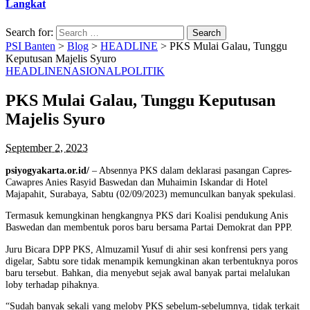
Langkat
Search for:
PSI Banten
>
Blog
>
HEADLINE
>
PKS Mulai Galau, Tunggu
Keputusan Majelis Syuro
HEADLINE
NASIONAL
POLITIK
PKS Mulai Galau, Tunggu Keputusan
Majelis Syuro
September 2, 2023
psiyogyakarta.or.id/
– Absennya PKS dalam deklarasi pasangan Capres-
Cawapres Anies Rasyid Baswedan dan Muhaimin Iskandar di Hotel
Majapahit, Surabaya, Sabtu (02/09/2023) memunculkan banyak spekulasi.
Termasuk kemungkinan hengkangnya PKS dari Koalisi pendukung Anis
Baswedan dan membentuk poros baru bersama Partai Demokrat dan PPP.
Juru Bicara DPP PKS, Almuzamil Yusuf di ahir sesi konfrensi pers yang
digelar, Sabtu sore tidak menampik kemungkinan akan terbentuknya poros
baru tersebut. Bahkan, dia menyebut sejak awal banyak partai melalukan
loby terhadap pihaknya.
“Sudah banyak sekali yang meloby PKS sebelum-sebelumnya, tidak terkait