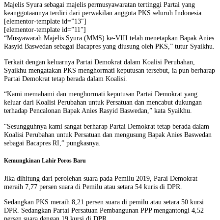
Majelis Syura sebagai majelis permusyawaratan tertinggi Partai yang
keanggotaannya terdiri dari perwakilan anggota PKS seluruh Indonesia.
[elementor-template id=”13″]
[elementor-template id=”11″]
“Musyawarah Majelis Syura (MMS) ke-VIII telah menetapkan Bapak Anies
Rasyid Baswedan sebagai Bacapres yang diusung oleh PKS,” tutur Syaikhu.
Terkait dengan keluarnya Partai Demokrat dalam Koalisi Perubahan,
Syaikhu mengatakan PKS menghormati keputusan tersebut, ia pun berharap
Partai Demokrat tetap berada dalam Koalisi.
“Kami memahami dan menghormati keputusan Partai Demokrat yang
keluar dari Koalisi Perubahan untuk Persatuan dan mencabut dukungan
terhadap Pencalonan Bapak Anies Rasyid Baswedan,” kata Syaikhu.
“Sesungguhnya kami sangat berharap Partai Demokrat tetap berada dalam
Koalisi Perubahan untuk Persatuan dan mengusung Bapak Anies Baswedan
sebagai Bacapres RI,” pungkasnya.
Kemungkinan Lahir Poros Baru
Jika dihitung dari perolehan suara pada Pemilu 2019, Parai Demokrat
meraih 7,77 persen suara di Pemilu atau setara 54 kuris di DPR.
Sedangkan PKS meraih 8,21 persen suara di pemilu atau setara 50 kursi
DPR. Sedangkan Partai Persatuan Pembangunan PPP mengantongi 4,52
persen suara dengan 19 kursi di DPR.