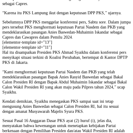
sebagai Capres.
“Karena itu PKS Lampung ikut dengan keputusan DPP PKS,” ujarnya.
Sebelumnya DPP PKS menggelar konferensi pers, Sabtu sore. Dalam jumpa
pers tersebut PKS menghormati keputusan Partai Nasdem dan PKB yang
mendeklarasikan pasangan Anies Baswedan-Muhaimin Iskandar sebagai
Capres dan Cawapres dalam Pemilu 2024.
[elementor-template id=”13″]
[elementor-template id=”11″]
Hal itu disampaikan Presiden PKS Ahmad Syaikhu dalam konferensi pers
menyikapi situasi terkini di Koalisi Perubahan, bertempat di Kantor DPTP
PKS di Jakarta.
“Kami menghormati keputusan Partai Nasdem dan PKB yang telah
mendeklarasikan pasangan Bapak Anies Rasyid Baswedan sebagai Bakal
Calon Presiden RI dengan Bapak Abdul Muhaimin Iskandar sebagai Bakal
Calon Wakil Presiden RI yang akan maju pada Pilpres tahun 2024,” ucap
Syaikhu.
Kendati demikian, Syaikhu menegaskan PKS sampai saat ini tetap
mengusung Anies Baswedan sebagai Calon Presiden RI, hal itu sesuai
dengan amanat Musyawarah Majelis Syura PKS.
Sesuai Pasal 16 Anggaran Dasar PKS ayat (2) huruf (i), jelas dia,
menyatakan bahwa kewenangan untuk menetapkan kebijakan Partai
berkenaan dengan Pemilihan Presiden dan/atau Wakil Presiden RI adalah