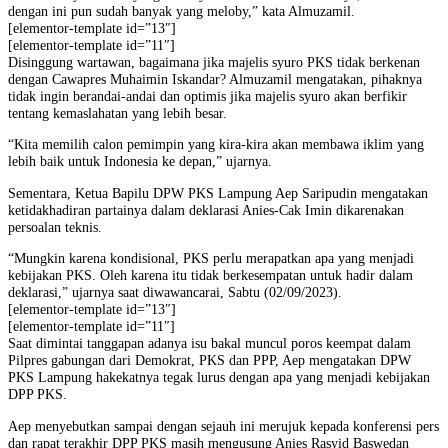
dengan ini pun sudah banyak yang meloby,” kata Almuzamil.
[elementor-template id=”13″]
[elementor-template id=”11″]
Disinggung wartawan, bagaimana jika majelis syuro PKS tidak berkenan
dengan Cawapres Muhaimin Iskandar? Almuzamil mengatakan, pihaknya
tidak ingin berandai-andai dan optimis jika majelis syuro akan berfikir
tentang kemaslahatan yang lebih besar.
“Kita memilih calon pemimpin yang kira-kira akan membawa iklim yang
lebih baik untuk Indonesia ke depan,” ujarnya.
Sementara, Ketua Bapilu DPW PKS Lampung Aep Saripudin mengatakan
ketidakhadiran partainya dalam deklarasi Anies-Cak Imin dikarenakan
persoalan teknis.
“Mungkin karena kondisional, PKS perlu merapatkan apa yang menjadi
kebijakan PKS. Oleh karena itu tidak berkesempatan untuk hadir dalam
deklarasi,” ujarnya saat diwawancarai, Sabtu (02/09/2023).
[elementor-template id=”13″]
[elementor-template id=”11″]
Saat dimintai tanggapan adanya isu bakal muncul poros keempat dalam
Pilpres gabungan dari Demokrat, PKS dan PPP, Aep mengatakan DPW
PKS Lampung hakekatnya tegak lurus dengan apa yang menjadi kebijakan
DPP PKS.
Aep menyebutkan sampai dengan sejauh ini merujuk kepada konferensi pers
dan rapat terakhir DPP PKS masih mengusung Anies Rasyid Baswedan