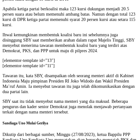
Apabila ketiga partai berkoalisi maka 123 kursi dukungan menjadi 20.5
persen suara atau belum memenuhi ambang batas. Namun dengan total 123
kursi di DPR ketiga partai memenuhi syarat 20 persen kursi atau setara 115
kursi.
Ihwal kemungkinan membentuk koalisi baru ini sebelumnya juga
disinggung SBY saat memberikan arahan dalam rapat Majelis Tinggi, SBY
menyebut menerima tawaran membentuk koalisi baru yang terdiri atas
Demokrat, PKS, dan PPP untuk maju di pilpres 2024.
[elementor-template id=”13″]
[elementor-template id=”11″]
Tawaran itu, kata SBY, disampaikan oleh seorang menteri aktif di Kabinet
Indonesia Maju pimpinan Presiden RI Joko Widodo dan Wakil Presiden
Ma’ruf Amin. Ia menyebut tawaran itu juga telah dikomunikasikan dengan
dua partai lain.
SBY saat itu tidak menyebut nama menteri yang dia maksud. Beberapa
pengurus dan kader senior Demokrat juga menolak menjawab pertanyaan
terkait dengan nama menteri tersebut.
Sandiaga Uno Mulai Gerilya
Dikutip dari berbagai sumber, Minggu (27/08/2023), ketua Bappilu PPP
Sandiaga Uno Sandiaga Uno menyatakan akan berusaha mengajak PKS dan