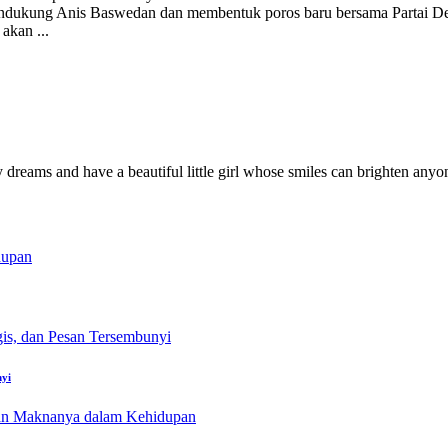
ndukung Anis Baswedan dan membentuk poros baru bersama Partai Dem
n akan
...
y dreams and have a beautiful little girl whose smiles can brighten anyo
nyi