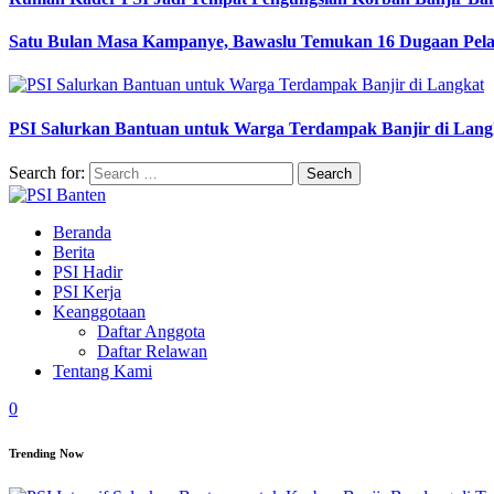
Satu Bulan Masa Kampanye, Bawaslu Temukan 16 Dugaan Pel
PSI Salurkan Bantuan untuk Warga Terdampak Banjir di Lang
Search for:
Beranda
Berita
PSI Hadir
PSI Kerja
Keanggotaan
Daftar Anggota
Daftar Relawan
Tentang Kami
0
Trending Now