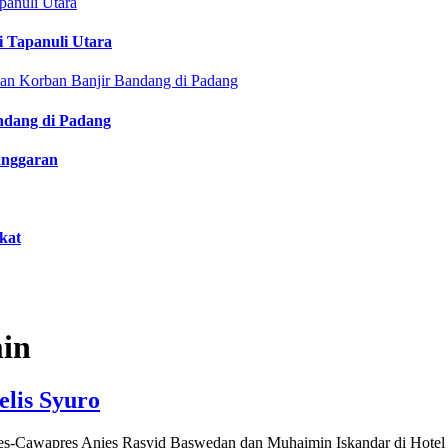
i Tapanuli Utara
ndang di Padang
anggaran
kat
min
lis Syuro
res-Cawapres Anies Rasyid Baswedan dan Muhaimin Iskandar di Hotel