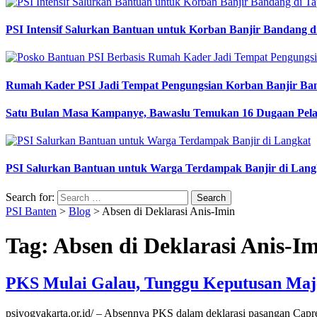
PSI Intensif Salurkan Bantuan untuk Korban Banjir Bandang d
Rumah Kader PSI Jadi Tempat Pengungsian Korban Banjir Ba
Satu Bulan Masa Kampanye, Bawaslu Temukan 16 Dugaan Pel
PSI Salurkan Bantuan untuk Warga Terdampak Banjir di Lang
Search for:
PSI Banten
>
Blog
>
Absen di Deklarasi Anis-Imin
Tag:
Absen di Deklarasi Anis-I
PKS Mulai Galau, Tunggu Keputusan Maje
psiyogyakarta.or.id/ – Absennya PKS dalam deklarasi pasangan Cap