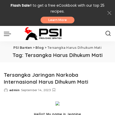
Flash Sale!
to get a free eCookbook with our top 25
recipes.
Learn More
PSI Banten
>
Blog
>
Tersangka Harus Dihukum Mati
Tag:
Tersangka Harus Dihukum Mati
Tersangka Jaringan Narkoba
Internasional Harus Dihukum Mati
admin
September 14, 2023
Posted
by
Hello!! My name is Jeanine