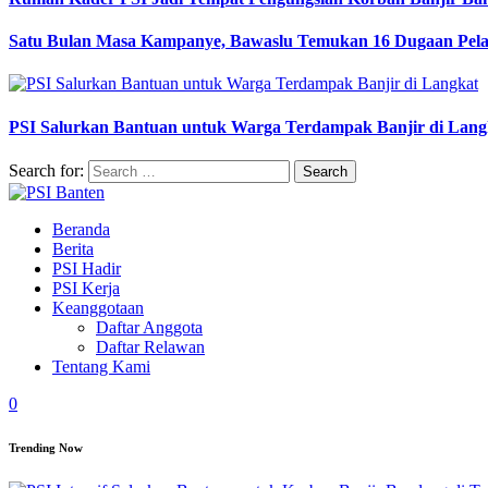
Satu Bulan Masa Kampanye, Bawaslu Temukan 16 Dugaan Pel
PSI Salurkan Bantuan untuk Warga Terdampak Banjir di Lang
Search for:
Beranda
Berita
PSI Hadir
PSI Kerja
Keanggotaan
Daftar Anggota
Daftar Relawan
Tentang Kami
0
Trending Now