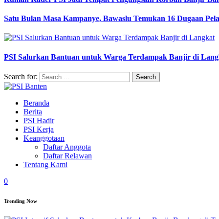
Satu Bulan Masa Kampanye, Bawaslu Temukan 16 Dugaan Pel
PSI Salurkan Bantuan untuk Warga Terdampak Banjir di Lang
Search for:
Beranda
Berita
PSI Hadir
PSI Kerja
Keanggotaan
Daftar Anggota
Daftar Relawan
Tentang Kami
0
Trending Now