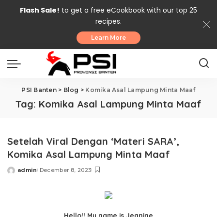
Flash Sale!
to get a free eCookbook with our top 25
recipes.
Learn More
PSI Banten
>
Blog
>
Komika Asal Lampung Minta Maaf
Tag:
Komika Asal Lampung Minta Maaf
Setelah Viral Dengan ‘Materi SARA’,
Komika Asal Lampung Minta Maaf
admin
December 8, 2023
Posted
by
Hello!! My name is Jeanine