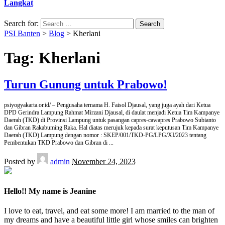
Langkat
Search for:
PSI Banten
>
Blog
>
Kherlani
Tag:
Kherlani
Turun Gunung untuk Prabowo!
psiyogyakarta.or.id/ – Pengusaha ternama H. Faisol Djausal, yang juga ayah dari Ketua
DPD Gerindra Lampung Rahmat Mirzani Djausal, di daulat menjadi Ketua Tim Kampanye
Daerah (TKD) di Provinsi Lampung untuk pasangan capres-cawapres Prabowo Subianto
dan Gibran Rakabuming Raka. Hal diatas merujuk kepada surat keputusan Tim Kampanye
Daerah (TKD) Lampung dengan nomor : SKEP/001/TKD-PG/LPG/XI/2023 tentang
Pembentukan TKD Prabowo dan Gibran di
...
Posted by
admin
November 24, 2023
Hello!! My name is Jeanine
I love to eat, travel, and eat some more! I am married to the man of
my dreams and have a beautiful little girl whose smiles can brighten