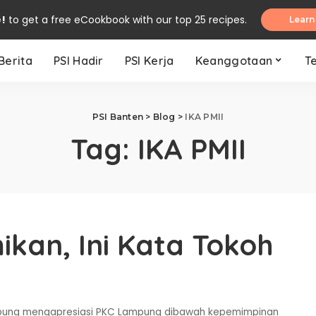
e!
to get a free eCookbook with our top 25 recipes.
Learn
Berita
PSI Hadir
PSI Kerja
Keanggotaan
T
PSI Banten
>
Blog
>
IKA PMII
Tag:
IKA PMII
ikan, Ini Kata Tokoh
g
ampung mengapresiasi PKC Lampung dibawah kepemimpinan