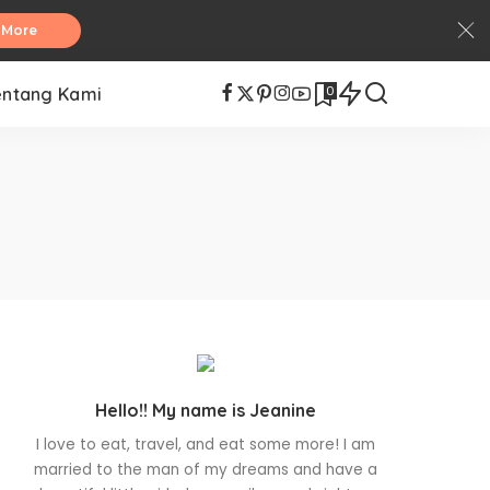
 More
0
entang Kami
Hello!! My name is Jeanine
I love to eat, travel, and eat some more! I am
married to the man of my dreams and have a