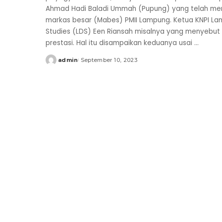
Ahmad Hadi Baladi Ummah (Pupung) yang telah me
markas besar (Mabes) PMII Lampung. Ketua KNPI La
Studies (LDS) Een Riansah misalnya yang menyebut
prestasi. Hal itu disampaikan keduanya usai
...
admin
September 10, 2023
Posted
by