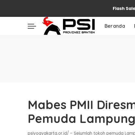
Flash Sal
Beranda
Mabes PMII Diresm
Pemuda Lampun
psiyogyakarta.or.id/ – Sejumlah tokoh pemuda L