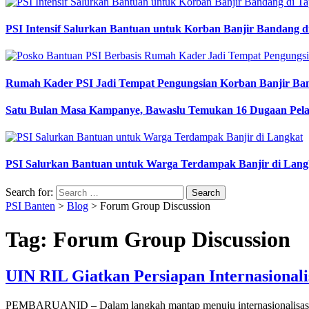
PSI Intensif Salurkan Bantuan untuk Korban Banjir Bandang d
Rumah Kader PSI Jadi Tempat Pengungsian Korban Banjir Ba
Satu Bulan Masa Kampanye, Bawaslu Temukan 16 Dugaan Pel
PSI Salurkan Bantuan untuk Warga Terdampak Banjir di Lang
Search for:
PSI Banten
>
Blog
>
Forum Group Discussion
Tag:
Forum Group Discussion
UIN RIL Giatkan Persiapan Internasional
PEMBARUANID – Dalam langkah mantap menuju internasionalisasi 