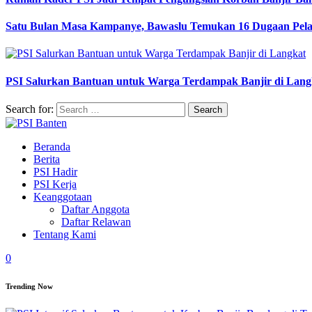
Satu Bulan Masa Kampanye, Bawaslu Temukan 16 Dugaan Pel
PSI Salurkan Bantuan untuk Warga Terdampak Banjir di Lang
Search for:
Beranda
Berita
PSI Hadir
PSI Kerja
Keanggotaan
Daftar Anggota
Daftar Relawan
Tentang Kami
0
Trending Now