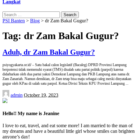
Langkat
Search
for:
PSI Banten
>
Blog
>
dr Zam Bakal Gugur?
Tag:
dr Zam Bakal Gugur?
Aduh, dr Zam Bakal Gugur?
psiyogyakarta.or.id/ – Satu bakal calon legislatif (Bacaleg) DPRD Provinsi Lampung
berpotensi tidak memenuhi syarat (TMS) disalah satu partai politik (parpol) karena
didaftarkan oleh dua partai yakni Demokrat Lampung dan PKB Lampung atas nama dr.
Zam Zanariah. Namun demikian, dr Zam tetap bisa maju sebagai caleg meski dinyatakan
gugur oleh KPau di salah satu parpol. Ketua Divisi Teknis KPU Provinsi Lampung
...
Posted
admin
October 19, 2023
by
Hello!! My name is Jeanine
I love to eat, travel, and eat some more! I am married to the man of
my dreams and have a beautiful little girl whose smiles can brighten
anyone’s day!