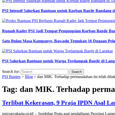
PSI Intensif Salurkan Bantuan untuk Korban Banjir Bandang d
Rumah Kader PSI Jadi Tempat Pengungsian Korban Banjir Ba
Satu Bulan Masa Kampanye, Bawaslu Temukan 16 Dugaan Pel
PSI Salurkan Bantuan untuk Warga Terdampak Banjir di Lang
Search for:
PSI Banten
>
Blog
>
dan MIK. Terhadap permasalahan ini telah dil
Tag:
dan MIK. Terhadap permas
Terlibat Kekerasan, 9 Praja IPDN Asal L
psiyogyakarta.or.id/ – Sembilan Praja asal pendaftaran Provinsi L