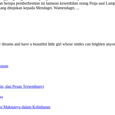
 berupa pemberhentian ini lantaran kesembilan orang Praja asal Lampun
 yang ditujukan kepada Mendagri, Wamendagri,
...
y dreams and have a beautiful little girl whose smiles can brighten anyo
nyi