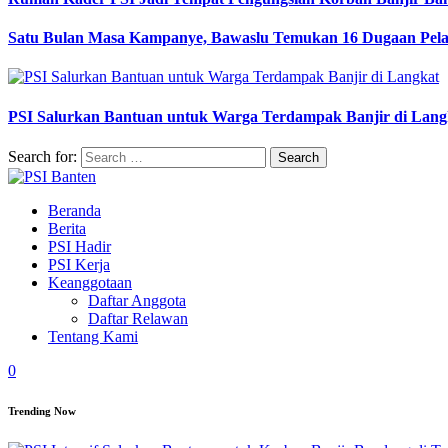
Satu Bulan Masa Kampanye, Bawaslu Temukan 16 Dugaan Pel
PSI Salurkan Bantuan untuk Warga Terdampak Banjir di Lang
Search for:
Beranda
Berita
PSI Hadir
PSI Kerja
Keanggotaan
Daftar Anggota
Daftar Relawan
Tentang Kami
0
Trending Now