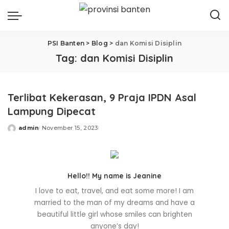
PSI Banten
>
Blog
>
dan Komisi Disiplin
Tag:
dan Komisi Disiplin
Terlibat Kekerasan, 9 Praja IPDN Asal
Lampung Dipecat
admin
November 15, 2023
Posted
by
Hello!! My name is Jeanine
I love to eat, travel, and eat some more! I am
married to the man of my dreams and have a
beautiful little girl whose smiles can brighten
anyone’s day!