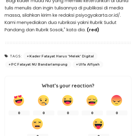
"Bagi kader muda NU yang memiliki ketertarikan di dunia
tulis menulis dan ingin tulisannya di publikasi di media
massa, silahkan kirim ke redaksi psiyogyakarta.or.id/.
Kami menyediakan dua rubrikasi yakni Rubrik Sudut
Pandang dan Rubrik Sosok," kata dia.
(red)
Kader Fatayat Harus 'Melek' Digital
TAGS:
PC Fatayat NU Bandarlampung
Ulfa Alfiyah
What’s your reaction?
0
0
0
0
0