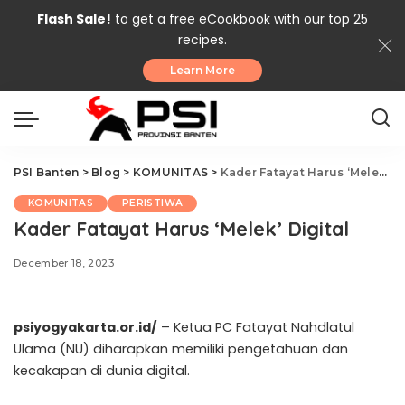
Flash Sale!
to get a free eCookbook with our top 25
recipes.
Learn More
PSI Banten
>
Blog
>
KOMUNITAS
>
Kader Fatayat Harus ‘Melek’ Digital
KOMUNITAS
PERISTIWA
Kader Fatayat Harus ‘Melek’ Digital
December 18, 2023
psiyogyakarta.or.id/
– Ketua PC Fatayat Nahdlatul
Ulama (NU) diharapkan memiliki pengetahuan dan
kecakapan di dunia digital.