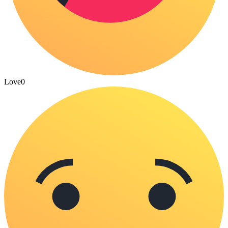
Love
0