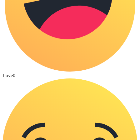
Love
0