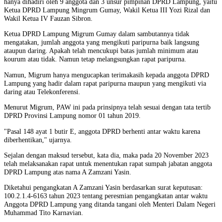
hanya dihadiri oleh 9 anggota dan 3 unsur pimpinan DPRD Lampung, yaitu
Ketua DPRD Lampung Mingrum Gumay, Wakil Ketua III Yozi Rizal dan
Wakil Ketua IV Fauzan Sibron.
Ketua DPRD Lampung Migrum Gumay dalam sambutannya tidak
mengatakan, jumlah anggota yang mengikuti paripurna baik langsung
ataupun daring. Apakah telah mencukupi batas jumlah minimum atau
kourum atau tidak. Namun tetap melangsungkan rapat paripurna.
Namun, Migrum hanya mengucapkan terimakasih kepada anggota DPRD
Lampung yang hadir dalam rapat paripurna maupun yang mengikuti via
daring atau Telekonferensi.
Menurut Migrum, PAW ini pada prinsipnya telah sesuai dengan tata tertib
DPRD Provinsi Lampung nomor 01 tahun 2019.
"Pasal 148 ayat 1 butir E, anggota DPRD berhenti antar waktu karena
diberhentikan," ujarnya.
Sejalan dengan maksud tersebut, kata dia, maka pada 20 November 2023
telah melaksanakan rapat untuk menentukan rapat sumpah jabatan anggota
DPRD Lampung atas nama A Zamzani Yasin.
Diketahui pengangkatan A Zamzani Yasin berdasarkan surat keputusan:
100.2.1.4-6163 tahun 2023 tentang peresmian pengangkatan antar waktu
Anggota DPRD Lampung yang ditanda tangani oleh Menteri Dalam Negeri
Muhammad Tito Karnavian.