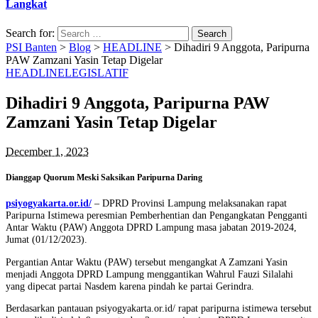
Langkat
Search for:
PSI Banten
>
Blog
>
HEADLINE
>
Dihadiri 9 Anggota, Paripurna
PAW Zamzani Yasin Tetap Digelar
HEADLINE
LEGISLATIF
Dihadiri 9 Anggota, Paripurna PAW
Zamzani Yasin Tetap Digelar
December 1, 2023
Dianggap Quorum Meski Saksikan Paripurna Daring
psiyogyakarta.or.id/
– DPRD Provinsi Lampung melaksanakan rapat
Paripurna Istimewa peresmian Pemberhentian dan Pengangkatan Pengganti
Antar Waktu (PAW) Anggota DPRD Lampung masa jabatan 2019-2024,
Jumat (01/12/2023).
Pergantian Antar Waktu (PAW) tersebut mengangkat A Zamzani Yasin
menjadi Anggota DPRD Lampung menggantikan Wahrul Fauzi Silalahi
yang dipecat partai Nasdem karena pindah ke partai Gerindra.
Berdasarkan pantauan psiyogyakarta.or.id/ rapat paripurna istimewa tersebut