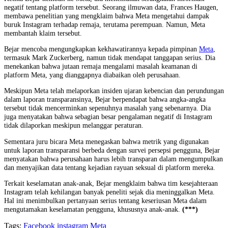
negatif tentang platform tersebut. Seorang ilmuwan data, Frances Haugen,
membawa penelitian yang mengklaim bahwa Meta mengetahui dampak
buruk Instagram terhadap remaja, terutama perempuan. Namun, Meta
membantah klaim tersebut.
Bejar mencoba mengungkapkan kekhawatirannya kepada pimpinan
Meta
,
termasuk Mark Zuckerberg, namun tidak mendapat tanggapan serius. Dia
menekankan bahwa jutaan remaja mengalami masalah keamanan di
platform Meta, yang dianggapnya diabaikan oleh perusahaan.
Meskipun Meta telah melaporkan insiden ujaran kebencian dan perundungan
dalam laporan transparansinya, Bejar berpendapat bahwa angka-angka
tersebut tidak mencerminkan sepenuhnya masalah yang sebenarnya. Dia
juga menyatakan bahwa sebagian besar pengalaman negatif di Instagram
tidak dilaporkan meskipun melanggar peraturan.
Sementara juru bicara Meta menegaskan bahwa metrik yang digunakan
untuk laporan transparansi berbeda dengan survei persepsi pengguna, Bejar
menyatakan bahwa perusahaan harus lebih transparan dalam mengumpulkan
dan menyajikan data tentang kejadian rayuan seksual di platform mereka.
Terkait keselamatan anak-anak, Bejar mengklaim bahwa tim kesejahteraan
Instagram telah kehilangan banyak peneliti sejak dia meninggalkan Meta.
Hal ini menimbulkan pertanyaan serius tentang keseriusan Meta dalam
mengutamakan keselamatan pengguna, khususnya anak-anak.
(***)
Tags:
Facebook
instagram
Meta