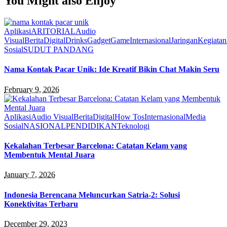
You Might also Enjoy
Aplikasi
ARITORIAL
Audio
Visual
Berita
Digital
Drinks
Gadget
Game
Internasional
Jaringan
Kegiatan
Sosial
SUDUT PANDANG
Nama Kontak Pacar Unik: Ide Kreatif Bikin Chat Makin Seru
February 9, 2026
Aplikasi
Audio Visual
Berita
Digital
How Tos
Internasional
Media
Sosial
NASIONAL
PENDIDIKAN
Teknologi
Kekalahan Terbesar Barcelona: Catatan Kelam yang
Membentuk Mental Juara
January 7, 2026
Indonesia Berencana Meluncurkan Satria-2: Solusi
Konektivitas Terbaru
December 29, 2023