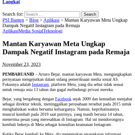
Langkat
Search for:
PSI Banten
>
Blog
>
Aplikasi
>
Mantan Karyawan Meta Ungkap
Dampak Negatif Instagram pada Remaja
Aplikasi
Media Sosial
Teknologi
Mantan Karyawan Meta Ungkap
Dampak Negatif Instagram pada Remaja
November 23, 2023
PEMBARUANID
– Arturo Bejar, mantan karyawan Meta, mengungkapkan
pernyataan mengejutkan dalam sidang pemeriksaan media sosial AS.
Fokusnya adalah
Instagram
, platform Meta, yang dia sebut tidak sesuai
untuk remaja usia 13 tahun dan gagal melindungi privasi mereka.
Bejar, yang bergabung dengan
Facebook
sejak 2009 dan kemudian menjabat
sebagai direktur teknik, meninggalkan perusahaan tersebut pada 2015 untuk
menghabiskan waktu bersama keluarganya. Namun, keprihatinannya
muncul kembali pada 2019 saat putrinya, yang masih berusia 14 tahun,
menerima pesan yang meresahkan di Instagram. Hal ini mendorongnya
kembali bekerja di Meta sebagai konsultan keamanan Instagram.
Ketika Bejar kembali ke Meta, dia menemukan serangkaian informasi