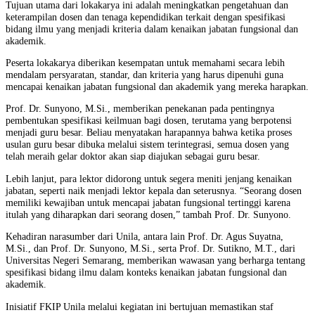
Tujuan utama dari lokakarya ini adalah meningkatkan pengetahuan dan
keterampilan dosen dan tenaga kependidikan terkait dengan spesifikasi
bidang ilmu yang menjadi kriteria dalam kenaikan jabatan fungsional dan
akademik.
Peserta lokakarya diberikan kesempatan untuk memahami secara lebih
mendalam persyaratan, standar, dan kriteria yang harus dipenuhi guna
mencapai kenaikan jabatan fungsional dan akademik yang mereka harapkan.
Prof. Dr. Sunyono, M.Si., memberikan penekanan pada pentingnya
pembentukan spesifikasi keilmuan bagi dosen, terutama yang berpotensi
menjadi guru besar. Beliau menyatakan harapannya bahwa ketika proses
usulan guru besar dibuka melalui sistem terintegrasi, semua dosen yang
telah meraih gelar doktor akan siap diajukan sebagai guru besar.
Lebih lanjut, para lektor didorong untuk segera meniti jenjang kenaikan
jabatan, seperti naik menjadi lektor kepala dan seterusnya. “Seorang dosen
memiliki kewajiban untuk mencapai jabatan fungsional tertinggi karena
itulah yang diharapkan dari seorang dosen,” tambah Prof. Dr. Sunyono.
Kehadiran narasumber dari Unila, antara lain Prof. Dr. Agus Suyatna,
M.Si., dan Prof. Dr. Sunyono, M.Si., serta Prof. Dr. Sutikno, M.T., dari
Universitas Negeri Semarang, memberikan wawasan yang berharga tentang
spesifikasi bidang ilmu dalam konteks kenaikan jabatan fungsional dan
akademik.
Inisiatif FKIP Unila melalui kegiatan ini bertujuan memastikan staf