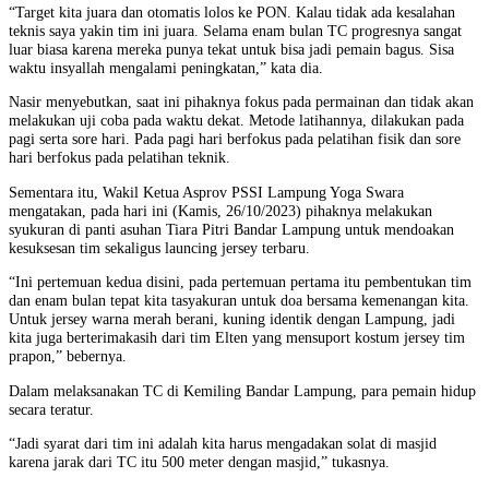
“Target kita juara dan otomatis lolos ke PON. Kalau tidak ada kesalahan
teknis saya yakin tim ini juara. Selama enam bulan TC progresnya sangat
luar biasa karena mereka punya tekat untuk bisa jadi pemain bagus. Sisa
waktu insyallah mengalami peningkatan,” kata dia.
Nasir menyebutkan, saat ini pihaknya fokus pada permainan dan tidak akan
melakukan uji coba pada waktu dekat. Metode latihannya, dilakukan pada
pagi serta sore hari. Pada pagi hari berfokus pada pelatihan fisik dan sore
hari berfokus pada pelatihan teknik.
Sementara itu, Wakil Ketua Asprov PSSI Lampung Yoga Swara
mengatakan, pada hari ini (Kamis, 26/10/2023) pihaknya melakukan
syukuran di panti asuhan Tiara Pitri Bandar Lampung untuk mendoakan
kesuksesan tim sekaligus launcing jersey terbaru.
“Ini pertemuan kedua disini, pada pertemuan pertama itu pembentukan tim
dan enam bulan tepat kita tasyakuran untuk doa bersama kemenangan kita.
Untuk jersey warna merah berani, kuning identik dengan Lampung, jadi
kita juga berterimakasih dari tim Elten yang mensuport kostum jersey tim
prapon,” bebernya.
Dalam melaksanakan TC di Kemiling Bandar Lampung, para pemain hidup
secara teratur.
“Jadi syarat dari tim ini adalah kita harus mengadakan solat di masjid
karena jarak dari TC itu 500 meter dengan masjid,” tukasnya.