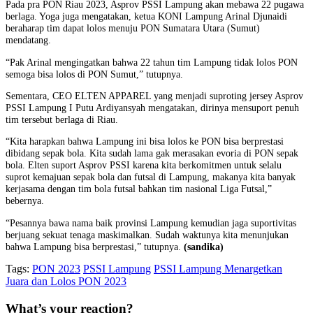
Pada pra PON Riau 2023, Asprov PSSI Lampung akan mebawa 22 pugawa
berlaga. Yoga juga mengatakan, ketua KONI Lampung Arinal Djunaidi
beraharap tim dapat lolos menuju PON Sumatara Utara (Sumut)
mendatang.
“Pak Arinal mengingatkan bahwa 22 tahun tim Lampung tidak lolos PON
semoga bisa lolos di PON Sumut,” tutupnya.
Sementara, CEO ELTEN APPAREL yang menjadi suproting jersey Asprov
PSSI Lampung I Putu Ardiyansyah mengatakan, dirinya mensuport penuh
tim tersebut berlaga di Riau.
“Kita harapkan bahwa Lampung ini bisa lolos ke PON bisa berprestasi
dibidang sepak bola. Kita sudah lama gak merasakan evoria di PON sepak
bola. Elten suport Asprov PSSI karena kita berkomitmen untuk selalu
suprot kemajuan sepak bola dan futsal di Lampung, makanya kita banyak
kerjasama dengan tim bola futsal bahkan tim nasional Liga Futsal,”
bebernya.
“Pesannya bawa nama baik provinsi Lampung kemudian jaga suportivitas
berjuang sekuat tenaga maskimalkan. Sudah waktunya kita menunjukan
bahwa Lampung bisa berprestasi,” tutupnya.
(sandika)
Tags:
PON 2023
PSSI Lampung
PSSI Lampung Menargetkan
Juara dan Lolos PON 2023
What’s your reaction?