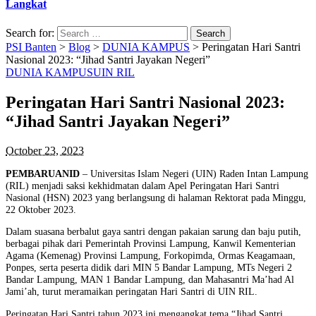
Langkat
Search for:
PSI Banten
>
Blog
>
DUNIA KAMPUS
>
Peringatan Hari Santri
Nasional 2023: “Jihad Santri Jayakan Negeri”
DUNIA KAMPUS
UIN RIL
Peringatan Hari Santri Nasional 2023:
“Jihad Santri Jayakan Negeri”
October 23, 2023
PEMBARUANID
– Universitas Islam Negeri (UIN) Raden Intan Lampung
(RIL) menjadi saksi kekhidmatan dalam Apel Peringatan Hari Santri
Nasional (HSN) 2023 yang berlangsung di halaman Rektorat pada Minggu,
22 Oktober 2023.
Dalam suasana berbalut gaya santri dengan pakaian sarung dan baju putih,
berbagai pihak dari Pemerintah Provinsi Lampung, Kanwil Kementerian
Agama (Kemenag) Provinsi Lampung, Forkopimda, Ormas Keagamaan,
Ponpes, serta peserta didik dari MIN 5 Bandar Lampung, MTs Negeri 2
Bandar Lampung, MAN 1 Bandar Lampung, dan Mahasantri Ma’had Al
Jami’ah, turut meramaikan peringatan Hari Santri di UIN RIL.
Peringatan Hari Santri tahun 2023 ini mengangkat tema “Jihad Santri