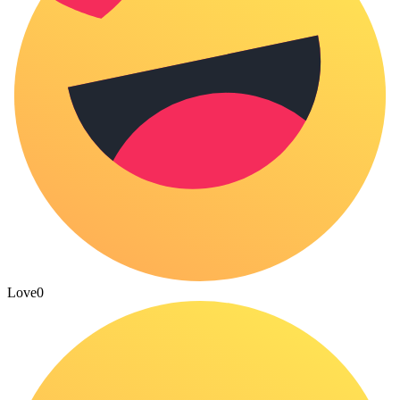
Love
0