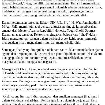
Jayakan Negeri,” yang memiliki makna mendalam. Tema ini memperkuat
pesan bahwa semangat jihad para santri bukanlah sebatas pertempuran fisik,
melainkan perjuangan menyeluruh yang mencakup perjuangan untuk
memperdalam ilmu, mengokohkan iman, dan memperbaiki diri.
Dalam kesempatan tersebut, Rektor UIN RIL, Prof. H. Wan Jamaluddin Z,
M.Ag, PhD, memimpin apel dengan antusiasme tinggi. Ia membacakan
amanat dari Menteri Agama Republik Indonesia, Yaqut Cholil Qoumas.
Dalam amanat tersebut, Rektor mengingatkan bahwa kata “jihad” dalam
Islam mencakup perjuangan dalam berbagai aspek kehidupan, termasuk
menguatkan iman, mendalami ilmu, dan memperbaiki diri.
Semangat jihad yang ditunjukkan oleh para santri dalam menjalankan ajaran
agama dan berjuang untuk kemerdekaan patut dijadikan contoh. Hari Santri
dianggap sebagai momentum yang tepat untuk merefleksikan peran
masyarakat dalam menjayakan negara ini.
Menag Yaqut Cholil Qoumas menekankan bahwa peringatan Hari Santri
bukanlah milik santri semata, melainkan milik seluruh masyarakat yang
mencintai tanah air dan memiliki keteguhan dalam menjunjung nilai-nilai
kebangsaan. Dia juga mendorong seluruh jajaran Kemenag untuk menjadi
individu yang cerdas, peduli terhadap sesama, dan siap memberikan
kontribusi positif bagi masyarakat dan negara.
“Oleh karena itu, mari kita renungkan dan amalkan semangat jihad santri
dalam kehidupan sehari-hari. Perjuangan kita bukanlah perjuangan fisik
semata, melainkan perjuangan untuk memerangi kebodohan, ketidakadilan,