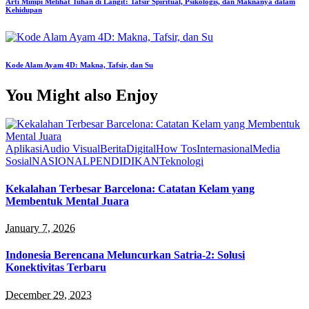
Arti Mimpi Melihat Tuhan di Langit: Tafsir Spiritual, Psikologis, dan Maknanya dalam
Kehidupan
Kode Alam Ayam 4D: Makna, Tafsir, dan Su
You Might also Enjoy
Aplikasi
Audio Visual
Berita
Digital
How Tos
Internasional
Media
Sosial
NASIONAL
PENDIDIKAN
Teknologi
Kekalahan Terbesar Barcelona: Catatan Kelam yang
Membentuk Mental Juara
January 7, 2026
Indonesia Berencana Meluncurkan Satria-2: Solusi
Konektivitas Terbaru
December 29, 2023