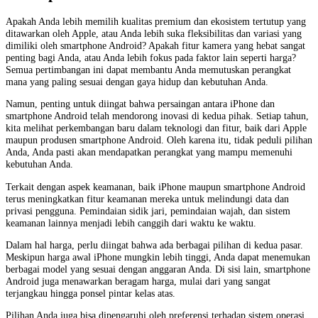
Apakah Anda lebih memilih kualitas premium dan ekosistem tertutup yang
ditawarkan oleh Apple, atau Anda lebih suka fleksibilitas dan variasi yang
dimiliki oleh smartphone Android? Apakah fitur kamera yang hebat sangat
penting bagi Anda, atau Anda lebih fokus pada faktor lain seperti harga?
Semua pertimbangan ini dapat membantu Anda memutuskan perangkat
mana yang paling sesuai dengan gaya hidup dan kebutuhan Anda.
Namun, penting untuk diingat bahwa persaingan antara iPhone dan
smartphone Android telah mendorong inovasi di kedua pihak. Setiap tahun,
kita melihat perkembangan baru dalam teknologi dan fitur, baik dari Apple
maupun produsen smartphone Android. Oleh karena itu, tidak peduli pilihan
Anda, Anda pasti akan mendapatkan perangkat yang mampu memenuhi
kebutuhan Anda.
Terkait dengan aspek keamanan, baik iPhone maupun smartphone Android
terus meningkatkan fitur keamanan mereka untuk melindungi data dan
privasi pengguna. Pemindaian sidik jari, pemindaian wajah, dan sistem
keamanan lainnya menjadi lebih canggih dari waktu ke waktu.
Dalam hal harga, perlu diingat bahwa ada berbagai pilihan di kedua pasar.
Meskipun harga awal iPhone mungkin lebih tinggi, Anda dapat menemukan
berbagai model yang sesuai dengan anggaran Anda. Di sisi lain, smartphone
Android juga menawarkan beragam harga, mulai dari yang sangat
terjangkau hingga ponsel pintar kelas atas.
Pilihan Anda juga bisa dipengaruhi oleh preferensi terhadap sistem operasi.