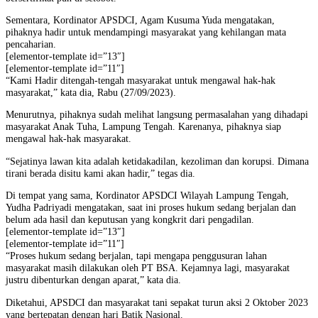
Sementara, Kordinator APSDCI, Agam Kusuma Yuda mengatakan,
pihaknya hadir untuk mendampingi masyarakat yang kehilangan mata
pencaharian.
[elementor-template id=”13″]
[elementor-template id=”11″]
“Kami Hadir ditengah-tengah masyarakat untuk mengawal hak-hak
masyarakat,” kata dia, Rabu (27/09/2023).
Menurutnya, pihaknya sudah melihat langsung permasalahan yang dihadapi
masyarakat Anak Tuha, Lampung Tengah. Karenanya, pihaknya siap
mengawal hak-hak masyarakat.
“Sejatinya lawan kita adalah ketidakadilan, kezoliman dan korupsi. Dimana
tirani berada disitu kami akan hadir,” tegas dia.
Di tempat yang sama, Kordinator APSDCI Wilayah Lampung Tengah,
Yudha Padriyadi mengatakan, saat ini proses hukum sedang berjalan dan
belum ada hasil dan keputusan yang kongkrit dari pengadilan.
[elementor-template id=”13″]
[elementor-template id=”11″]
“Proses hukum sedang berjalan, tapi mengapa penggusuran lahan
masyarakat masih dilakukan oleh PT BSA. Kejamnya lagi, masyarakat
justru dibenturkan dengan aparat,” kata dia.
Diketahui, APSDCI dan masyarakat tani sepakat turun aksi 2 Oktober 2023
yang bertepatan dengan hari Batik Nasional.