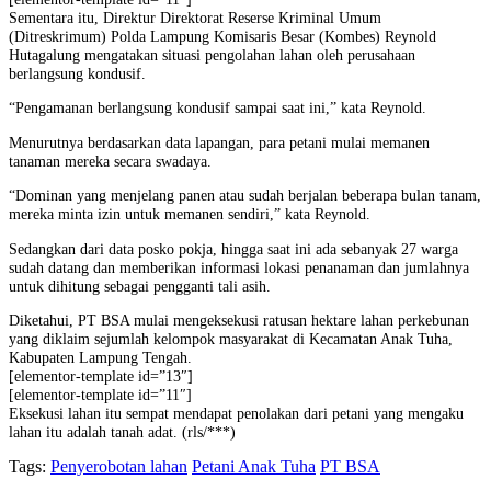
Sementara itu, Direktur Direktorat Reserse Kriminal Umum
(Ditreskrimum) Polda Lampung Komisaris Besar (Kombes) Reynold
Hutagalung mengatakan situasi pengolahan lahan oleh perusahaan
berlangsung kondusif.
“Pengamanan berlangsung kondusif sampai saat ini,” kata Reynold.
Menurutnya berdasarkan data lapangan, para petani mulai memanen
tanaman mereka secara swadaya.
“Dominan yang menjelang panen atau sudah berjalan beberapa bulan tanam,
mereka minta izin untuk memanen sendiri,” kata Reynold.
Sedangkan dari data posko pokja, hingga saat ini ada sebanyak 27 warga
sudah datang dan memberikan informasi lokasi penanaman dan jumlahnya
untuk dihitung sebagai pengganti tali asih.
Diketahui, PT BSA mulai mengeksekusi ratusan hektare lahan perkebunan
yang diklaim sejumlah kelompok masyarakat di Kecamatan Anak Tuha,
Kabupaten Lampung Tengah.
[elementor-template id=”13″]
[elementor-template id=”11″]
Eksekusi lahan itu sempat mendapat penolakan dari petani yang mengaku
lahan itu adalah tanah adat. (rls/***)
Tags:
Penyerobotan lahan
Petani Anak Tuha
PT BSA