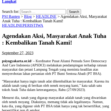
Langkat
Search for:
PSI Banten
>
Blog
>
HEADLINE
>
Agendakan Aksi, Masyarakat
Anak Tuha : Kembalikan Tanah Kami!
HEADLINE
PERISTIWA
Agendakan Aksi, Masyarakat Anak Tuha
: Kembalikan Tanah Kami!
September 27, 2023
psiyogyakarta.or.id/
– Kordinator Pusat Aliansi Pemuda Save Democracy
And Care Indonesia (APSDCI) melakukan pendampingan terhadap ratusan
masyarakat dan petani Lampung Tengah yang meminta keadilan atas
menyerobotan lahan pertanian oleh PT Bumi Sentosa Abadi (PT BSA).
“Masyarakat hanya ingin tanah adat dikembalikan ke masyarakat. Karena itu
adalah tanah yang di berikan oleh nenek moyang kami,” kata salah satu
tokoh Anak Tuha dalam keterangannya, Rabu (27/09/2023).
Menurut dia, tanah yang digarap masyarakat adalah tanah yang diwariskan
oleh nenek moyang. Diakuinya, memang tidak ada legalitasnya. Namun,
kata dia, yang digusur oleh PT BSA tidak hanya yang tak bersertifikat, yang
bersertifikat pun di setobot.