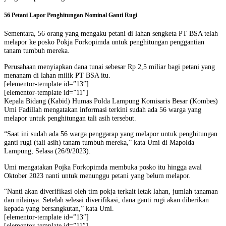
56 Petani Lapor Penghitungan Nominal Ganti Rugi
Sementara, 56 orang yang mengaku petani di lahan sengketa PT BSA telah
melapor ke posko Pokja Forkopimda untuk penghitungan penggantian
tanam tumbuh mereka.
Perusahaan menyiapkan dana tunai sebesar Rp 2,5 miliar bagi petani yang
menanam di lahan milik PT BSA itu.
[elementor-template id=”13″]
[elementor-template id=”11″]
Kepala Bidang (Kabid) Humas Polda Lampung Komisaris Besar (Kombes)
Umi Fadillah mengatakan informasi terkini sudah ada 56 warga yang
melapor untuk penghitungan tali asih tersebut.
“Saat ini sudah ada 56 warga penggarap yang melapor untuk penghitungan
ganti rugi (tali asih) tanam tumbuh mereka,” kata Umi di Mapolda
Lampung, Selasa (26/9/2023).
Umi mengatakan Pojka Forkopimda membuka posko itu hingga awal
Oktober 2023 nanti untuk menunggu petani yang belum melapor.
“Nanti akan diverifikasi oleh tim pokja terkait letak lahan, jumlah tanaman
dan nilainya. Setelah selesai diverifikasi, dana ganti rugi akan diberikan
kepada yang bersangkutan,” kata Umi.
[elementor-template id=”13″]
[elementor-template id=”11″]