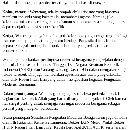
Hal ini dapat menjadi pemicu terjadinya radikalisasi di masyarakat.
Kedua, menurut Wamenag, ada kelompok eksklusivisme yang biasanya
merekrut individu yang baru mulai memahami agama. Namun, jika
kelompok ini terpapar dengan pemahaman sempit atau ekstremisme, mereka
dapat menjadi potensi sumber konflik.
Ketiga, Wamenag menyebut kelompok-kelompok yang mengusung ideologi
transnasional yang dapat mengancam ideologi Pancasila dan stabilitas
negara. Sebagai contoh, kelompok-kelompok yang terlibat dalam
pemberontakan.
Wamenag menekankan pentingnya moderasi beragama yang sejalan dengan
nilai-nilai Pancasila, Bhinneka Tunggal Ika, Negara Kesatuan Republik
Indonesia (NKRI), dan Undang-Undang Dasar 1945 dalam mengatasi ketiga
faktor tersebut. Dia juga memberikan apresiasi atas usaha yang dilakukan
oleh UIN Raden Intan Lampung dalam mengadakan kegiatan Penguatan
Moderasi Beragama.
Dalam penutupannya, Wamenag mengingatkan bahwa perbedaan adalah
bagian dari kehendak Allah yang harus dihargai dan disyukuri. Oleh karena
itu, sangat penting untuk menjaga semangat moderasi beragama sebagai
perekat yang mengikat perbedaan.
Acara penutupan Sosialisasi Penguatan Moderasi Beragama ini juga dihadiri
oleh Plh Kakanwil Kemenag Lampung, Rektor IAIN Metro, Wakil Rektor
II UIN Raden Intan Lampung, Kepala Biro AAKK/Plt AUPK, serta jajaran