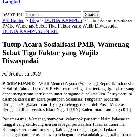
Langkat
Search for:
PSI Banten
>
Blog
>
DUNIA KAMPUS
>
Tutup Acara Sosialisasi
PMB, Wamenag Sebut Tiga Faktor yang Wajib Diwaspadai
DUNIA KAMPUS
UIN RIL
Tutup Acara Sosialisasi PMB, Wamenag
Sebut Tiga Faktor yang Wajib
Diwaspadai
September 25, 2023
PEMBARUANID
– Wakil Menteri Agama (Wamenag) Republik Indonesia,
H Saiful Rahmat Dasuki SIP MSi, memperingatkan tentang tiga faktor yang
dapat mengancam kerukunan umat beragama di sekitar kita. Pernyataan ini
disampaikan dalam acara penutupan Sosialisasi Penguatan Moderasi
Beragama Angkatan I dan II yang diselenggarakan oleh Pusat Moderasi
Beragama di Universitas Islam Negeri (UIN) Raden Intan Lampung (RIL).
Pertama-tama, Wamenag menyoroti kelompok penganut klaim kebenaran
tunggal yang cenderung merasa sebagai perwakilan Tuhan di dunia ini.
Kelompok semacam ini sering kali enggan menghargai perbedaan
pandangan dan merasa bahwa pandangan mereka adalah yang paling benar.