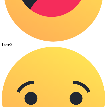
Love
0