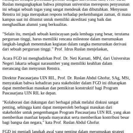
Ruslan mengungkapkan bahwa pimpinan universitas merespons penyusunan
ini sebagai sebuah tugas yang sangat mendesak dan dibutuhkan. Menyusun
Renstra ini juga merupakan respons terhadap perkembangan zaman, di mana
kampus saat ini dituntut untuk memiliki akreditasi yang baik dan
menghasilkan alumni yang berkualitas.
“Selain itu, menjadi sebuah keniscayaan pada lembaga yang besar, terutama
perguruan tinggi, harus memiliki rencana milestone dalam merumuskan
langkah-langkah menentukan kegiatan dalam rangka menurunkan derivasi
dari sebuah perguruan tinggi.” Prof. Idrus Ruslan menjelaskan,
Acara FGD ini menghadirkan Prof. Dr. Neti Karnati, MPd, dari Universitas
Negeri Jakarta sebagai narasumber yang memiliki keahlian dalam
merancang dan menyusun Renstra.
Direktur Pascasarjana UIN RIL, Prof. Dr. Ruslan Abdul Ghofur, SAg, MSi,
menyatakan bahwa kehadiran para stakeholder dalam FGD ini diharapkan
dapat memberikan masukan dan pemikiran konstruktif bagi Program
Pascasarjana UIN RIL ke depan.
“Kolaborasi dan dukungan dari berbagai pihak melalui diskusi sangat
penting, sehingga kami dapat memperoleh berbagai masukan dari
stakeholder untuk pengembangan Program Pascasarjana UIN RIL yang akan
memberikan manfaat kepada masyarakat serta memberikan kontribusi besar
bagi bangsa dan negara,” kata Prof. Ruslan Abdul Ghofur.
FGD ini menjadi langkah awal yang penting dalam merumuskan strategi