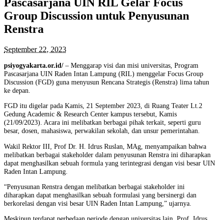
Pascasarjana UIN RIL Gelar Focus
Group Discussion untuk Penyusunan
Renstra
September 22, 2023
psiyogyakarta.or.id/
– Menggarap visi dan misi universitas, Program
Pascasarjana UIN Raden Intan Lampung (RIL) menggelar Focus Group
Discussion (FGD) guna menyusun Rencana Strategis (Renstra) lima tahun
ke depan.
FGD itu digelar pada Kamis, 21 September 2023, di Ruang Teater Lt.2
Gedung Academic & Research Center kampus tersebut, Kamis
(21/09/2023). Acara ini melibatkan berbagai pihak terkait, seperti guru
besar, dosen, mahasiswa, perwakilan sekolah, dan unsur pemerintahan.
Wakil Rektor III, Prof Dr. H. Idrus Ruslan, MAg, menyampaikan bahwa
melibatkan berbagai stakeholder dalam penyusunan Renstra ini diharapkan
dapat menghasilkan sebuah formula yang terintegrasi dengan visi besar UIN
Raden Intan Lampung.
“Penyusunan Renstra dengan melibatkan berbagai stakeholder ini
diharapkan dapat menghasilkan sebuah formulasi yang bersinergi dan
berkorelasi dengan visi besar UIN Raden Intan Lampung,” ujarnya.
Meskipun terdapat perbedaan periode dengan universitas lain, Prof. Idrus