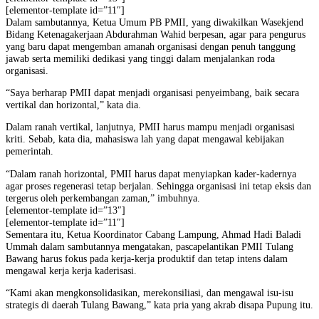
[elementor-template id=”11″]
Dalam sambutannya, Ketua Umum PB PMII, yang diwakilkan Wasekjend
Bidang Ketenagakerjaan Abdurahman Wahid berpesan, agar para pengurus
yang baru dapat mengemban amanah organisasi dengan penuh tanggung
jawab serta memiliki dedikasi yang tinggi dalam menjalankan roda
organisasi.
“Saya berharap PMII dapat menjadi organisasi penyeimbang, baik secara
vertikal dan horizontal,” kata dia.
Dalam ranah vertikal, lanjutnya, PMII harus mampu menjadi organisasi
kriti. Sebab, kata dia, mahasiswa lah yang dapat mengawal kebijakan
pemerintah.
“Dalam ranah horizontal, PMII harus dapat menyiapkan kader-kadernya
agar proses regenerasi tetap berjalan. Sehingga organisasi ini tetap eksis dan
tergerus oleh perkembangan zaman,” imbuhnya.
[elementor-template id=”13″]
[elementor-template id=”11″]
Sementara itu, Ketua Koordinator Cabang Lampung, Ahmad Hadi Baladi
Ummah dalam sambutannya mengatakan, pascapelantikan PMII Tulang
Bawang harus fokus pada kerja-kerja produktif dan tetap intens dalam
mengawal kerja kerja kaderisasi.
“Kami akan mengkonsolidasikan, merekonsiliasi, dan mengawal isu-isu
strategis di daerah Tulang Bawang,” kata pria yang akrab disapa Pupung itu.