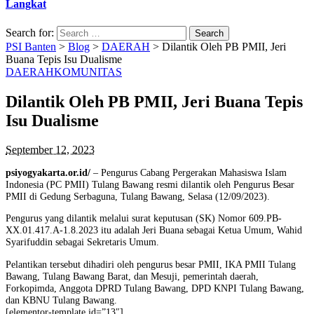
Langkat
Search for:
PSI Banten
>
Blog
>
DAERAH
>
Dilantik Oleh PB PMII, Jeri
Buana Tepis Isu Dualisme
DAERAH
KOMUNITAS
Dilantik Oleh PB PMII, Jeri Buana Tepis
Isu Dualisme
September 12, 2023
psiyogyakarta.or.id/
– Pengurus Cabang Pergerakan Mahasiswa Islam
Indonesia (PC PMII) Tulang Bawang resmi dilantik oleh Pengurus Besar
PMII di Gedung Serbaguna, Tulang Bawang, Selasa (12/09/2023).
Pengurus yang dilantik melalui surat keputusan (SK) Nomor 609.PB-
XX.01.417.A-1.8.2023 itu adalah Jeri Buana sebagai Ketua Umum, Wahid
Syarifuddin sebagai Sekretaris Umum.
Pelantikan tersebut dihadiri oleh pengurus besar PMII, IKA PMII Tulang
Bawang, Tulang Bawang Barat, dan Mesuji, pemerintah daerah,
Forkopimda, Anggota DPRD Tulang Bawang, DPD KNPI Tulang Bawang,
dan KBNU Tulang Bawang.
[elementor-template id=”13″]