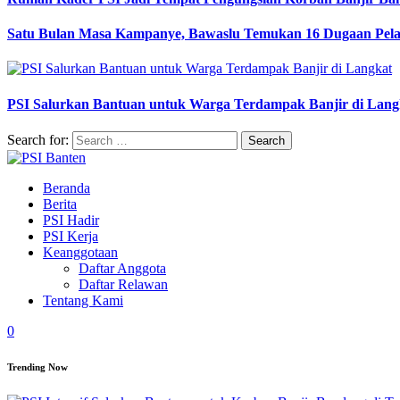
Satu Bulan Masa Kampanye, Bawaslu Temukan 16 Dugaan Pel
PSI Salurkan Bantuan untuk Warga Terdampak Banjir di Lang
Search for:
Beranda
Berita
PSI Hadir
PSI Kerja
Keanggotaan
Daftar Anggota
Daftar Relawan
Tentang Kami
0
Trending Now