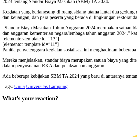
2023 tentang Standar Biaya Masukan (SBM) TA 2024.
Kegiatan yang berlangsung di ruang sidang utama lantai dua gedung r
dan keuangan, dan para peserta yang berada di lingkungan rektorat d
“Standar Biaya Masukan Tahun Anggaran 2024 merupakan satuan biaya
dan anggaran kementerian negara/lembaga tahun anggaran 2024,” kat
[elementor-template id=”13″]
[elementor-template id=”11″]
Panitia penyelenggara kegiatan sosialisasi ini menghadirkan beberap
Mereka menjelaskan, standar biaya merupakan satuan biaya yang ditet
dalam penyusuanan RKA dan pelaksanaan anggaran.
Ada beberapa kebijakan SBM TA 2024 yang baru di antaranya tentang
Tags:
Unila
Universitas Lampung
What’s your reaction?