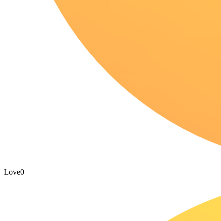
Love
0