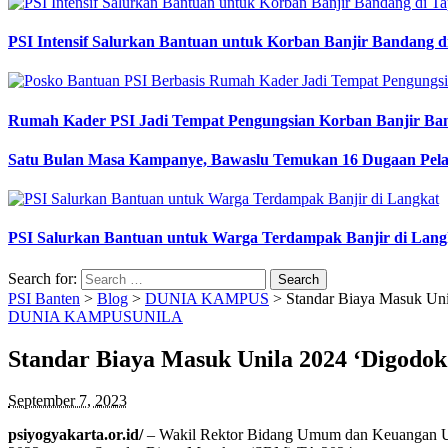
PSI Intensif Salurkan Bantuan untuk Korban Banjir Bandang d
Rumah Kader PSI Jadi Tempat Pengungsian Korban Banjir Ba
Satu Bulan Masa Kampanye, Bawaslu Temukan 16 Dugaan Pel
PSI Salurkan Bantuan untuk Warga Terdampak Banjir di Lang
Search for:
PSI Banten
>
Blog
>
DUNIA KAMPUS
>
Standar Biaya Masuk Uni
DUNIA KAMPUS
UNILA
Standar Biaya Masuk Unila 2024 ‘Digodok
September 7, 2023
psiyogyakarta.or.id/
– Wakil Rektor Bidang Umum dan Keuangan Uni