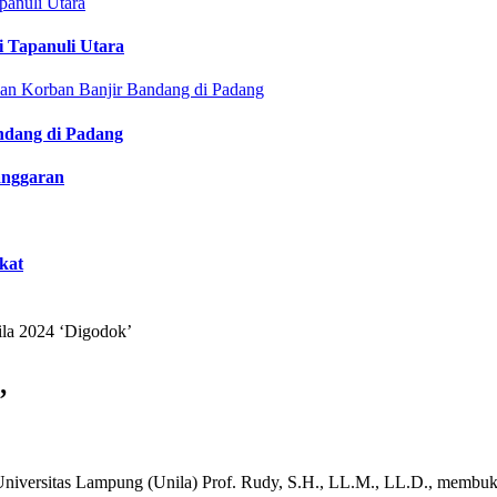
i Tapanuli Utara
ndang di Padang
anggaran
kat
la 2024 ‘Digodok’
’
versitas Lampung (Unila) Prof. Rudy, S.H., LL.M., LL.D., membuka