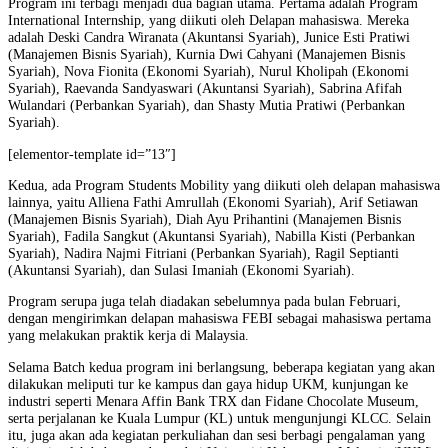
Program ini terbagi menjadi dua bagian utama. Pertama adalah Program
International Internship, yang diikuti oleh Delapan mahasiswa. Mereka
adalah Deski Candra Wiranata (Akuntansi Syariah), Junice Esti Pratiwi
(Manajemen Bisnis Syariah), Kurnia Dwi Cahyani (Manajemen Bisnis
Syariah), Nova Fionita (Ekonomi Syariah), Nurul Kholipah (Ekonomi
Syariah), Raevanda Sandyaswari (Akuntansi Syariah), Sabrina Afifah
Wulandari (Perbankan Syariah), dan Shasty Mutia Pratiwi (Perbankan
Syariah).
[elementor-template id=”13″]
Kedua, ada Program Students Mobility yang diikuti oleh delapan mahasiswa
lainnya, yaitu Alliena Fathi Amrullah (Ekonomi Syariah), Arif Setiawan
(Manajemen Bisnis Syariah), Diah Ayu Prihantini (Manajemen Bisnis
Syariah), Fadila Sangkut (Akuntansi Syariah), Nabilla Kisti (Perbankan
Syariah), Nadira Najmi Fitriani (Perbankan Syariah), Ragil Septianti
(Akuntansi Syariah), dan Sulasi Imaniah (Ekonomi Syariah).
Program serupa juga telah diadakan sebelumnya pada bulan Februari,
dengan mengirimkan delapan mahasiswa FEBI sebagai mahasiswa pertama
yang melakukan praktik kerja di Malaysia.
Selama Batch kedua program ini berlangsung, beberapa kegiatan yang akan
dilakukan meliputi tur ke kampus dan gaya hidup UKM, kunjungan ke
industri seperti Menara Affin Bank TRX dan Fidane Chocolate Museum,
serta perjalanan ke Kuala Lumpur (KL) untuk mengunjungi KLCC. Selain
itu, juga akan ada kegiatan perkuliahan dan sesi berbagi pengalaman yang