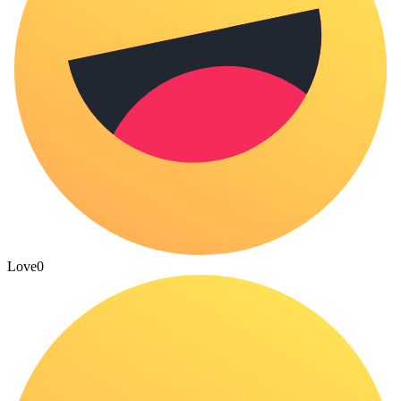
Love
0