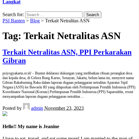
Langkat
Search for:
PSI Banten
>
Blog
>
Terkait Netralitas ASN
Tag:
Terkait Netralitas ASN
Terkait Netralitas ASN, PPI Perkarakan
Gibran
psiyogyakarta.or.id/ – Buntut deklarasi dukungan yang melibatkan ribuan perangkat desa
dan kepala desa, di Gelora Bung Karno, Senayan, Jakarta, belum lama ini, menyeret nama
Gibran Rakabuming Raka dalam laporan dugaan pelanggaran netralitas Aparatur Sipil
Negara (ASN) ke Bawaslu RI yang dilaporkan oleh Perhimpunan Pemilih Indonesia (PPI).
Koordinator Nasional (Kornas) Perhimpunan Pemilih Indonesia (PPI) Saparuddin, resmi
menyampaikan laporan dugaan pelanggaran netralitas
...
Posted by
admin
November 23, 2023
Hello!! My name is Jeanine
I love to eat, travel, and eat some more! I am married to the man of