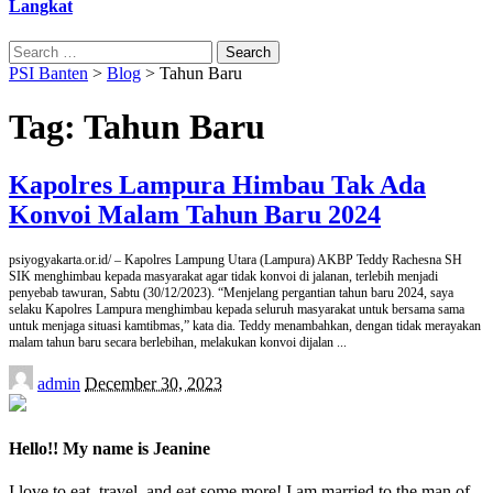
Langkat
Search
for:
PSI Banten
>
Blog
>
Tahun Baru
Tag:
Tahun Baru
Kapolres Lampura Himbau Tak Ada
Konvoi Malam Tahun Baru 2024
psiyogyakarta.or.id/ – Kapolres Lampung Utara (Lampura) AKBP Teddy Rachesna SH
SIK menghimbau kepada masyarakat agar tidak konvoi di jalanan, terlebih menjadi
penyebab tawuran, Sabtu (30/12/2023). “Menjelang pergantian tahun baru 2024, saya
selaku Kapolres Lampura menghimbau kepada seluruh masyarakat untuk bersama sama
untuk menjaga situasi kamtibmas,” kata dia. Teddy menambahkan, dengan tidak merayakan
malam tahun baru secara berlebihan, melakukan konvoi dijalan
...
Posted
admin
December 30, 2023
by
Hello!! My name is Jeanine
I love to eat, travel, and eat some more! I am married to the man of