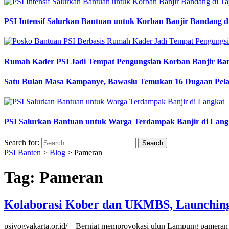
PSI Intensif Salurkan Bantuan untuk Korban Banjir Bandang d
Rumah Kader PSI Jadi Tempat Pengungsian Korban Banjir Ba
Satu Bulan Masa Kampanye, Bawaslu Temukan 16 Dugaan Pel
PSI Salurkan Bantuan untuk Warga Terdampak Banjir di Lang
Search for:
PSI Banten
>
Blog
>
Pameran
Tag:
Pameran
Kolaborasi Kober dan UKMBS, Launching
psiyogyakarta.or.id/ – Berniat memprovokasi ulun Lampung pameran d