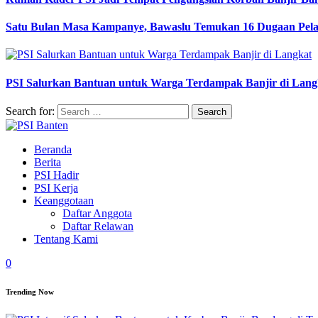
Satu Bulan Masa Kampanye, Bawaslu Temukan 16 Dugaan Pel
PSI Salurkan Bantuan untuk Warga Terdampak Banjir di Lang
Search for:
Beranda
Berita
PSI Hadir
PSI Kerja
Keanggotaan
Daftar Anggota
Daftar Relawan
Tentang Kami
0
Trending Now