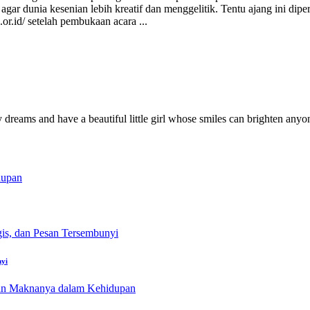
agar dunia kesenian lebih kreatif dan menggelitik. Tentu ajang ini di
.or.id/ setelah pembukaan acara
...
y dreams and have a beautiful little girl whose smiles can brighten anyo
nyi