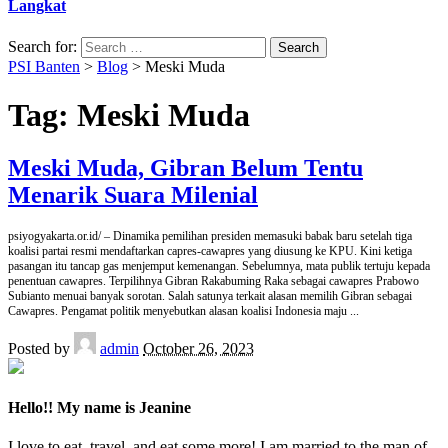
Langkat
Search for:
PSI Banten
>
Blog
>
Meski Muda
Tag:
Meski Muda
Meski Muda, Gibran Belum Tentu
Menarik Suara Milenial
psiyogyakarta.or.id/ – Dinamika pemilihan presiden memasuki babak baru setelah tiga
koalisi partai resmi mendaftarkan capres-cawapres yang diusung ke KPU. Kini ketiga
pasangan itu tancap gas menjemput kemenangan. Sebelumnya, mata publik tertuju kepada
penentuan cawapres. Terpilihnya Gibran Rakabuming Raka sebagai cawapres Prabowo
Subianto menuai banyak sorotan. Salah satunya terkait alasan memilih Gibran sebagai
Cawapres. Pengamat politik menyebutkan alasan koalisi Indonesia maju
...
Posted by
admin
October 26, 2023
Hello!! My name is Jeanine
I love to eat, travel, and eat some more! I am married to the man of