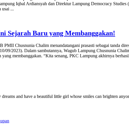
Lampung Iqbal Ardiansyah dan Direktur Lampung Democracy Studies (
a usai
...
ni Sejarah Baru yang Membanggakan!
PB PMII Chusnunia Chalim menandatangani prasasti sebagai tanda di
u (10/09/2023). Dalam sambutannya, Wagub Lampung Chusnunia Ch
an yang membanggakan. “Kita senang, PKC Lampung akhirnya berha
y dreams and have a beautiful little girl whose smiles can brighten anyo