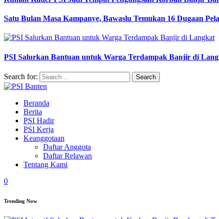
Satu Bulan Masa Kampanye, Bawaslu Temukan 16 Dugaan Pel
PSI Salurkan Bantuan untuk Warga Terdampak Banjir di Lang
Search for:
Beranda
Berita
PSI Hadir
PSI Kerja
Keanggotaan
Daftar Anggota
Daftar Relawan
Tentang Kami
0
Trending Now