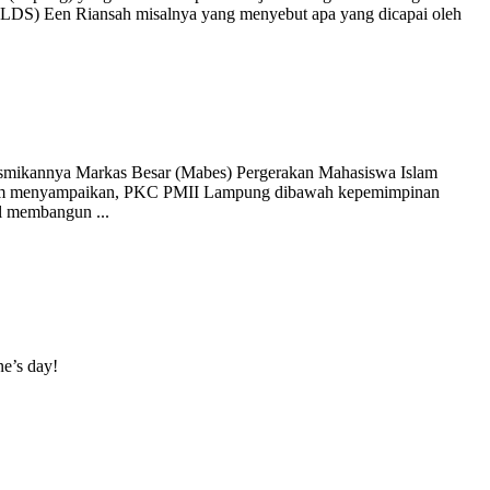
LDS) Een Riansah misalnya yang menyebut apa yang dicapai oleh
resmikannya Markas Besar (Mabes) Pergerakan Mahasiswa Islam
alim menyampaikan, PKC PMII Lampung dibawah kepemimpinan
sil membangun
...
ne’s day!