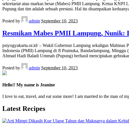
sekretariat atau markas besar (Mabes) PMII Lampung. Ketua KNPI 
Pupung dan tim adalah sebuah prestasi. Hal itu disampaikan keduany
Posted by
admin
September 10, 2023
Resmikan Mabes PMII Lampung, Nunik: I
psiyogyakarta.or.id/ – Wakil Gubernur Lampung sekaligus Mabinas 
Indonesia (PMII) Lampung di Jl Pramuka, Bandarlampung, Mingg
Ahmad Hadi Baladi Ummah (Pupung) berhasil menciptakan gebrak
Posted by
admin
September 10, 2023
Hello!! My name is Jeanine
I love to eat, travel, and eat some more! I am married to the man of m
Latest Recipes