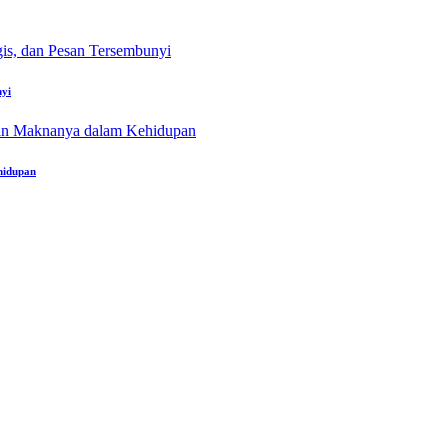
nyi
ehidupan