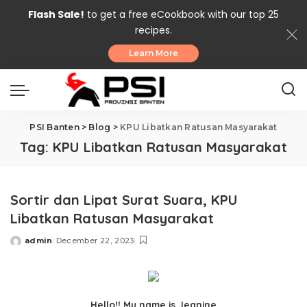
Flash Sale!
to get a free eCookbook with our top 25
recipes.
Learn More
PSI Banten
>
Blog
>
KPU Libatkan Ratusan Masyarakat
Tag:
KPU Libatkan Ratusan Masyarakat
Sortir dan Lipat Surat Suara, KPU
Libatkan Ratusan Masyarakat
admin
December 22, 2023
Posted
by
Hello!! My name is Jeanine