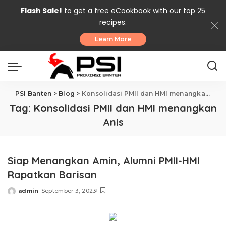
Flash Sale!
to get a free eCookbook with our top 25
recipes.
Learn More
PSI Banten
>
Blog
>
Konsolidasi PMII dan HMI menangkan Anis
Tag:
Konsolidasi PMII dan HMI menangkan
Anis
Siap Menangkan Amin, Alumni PMII-HMI
Rapatkan Barisan
admin
September 3, 2023
Posted
by