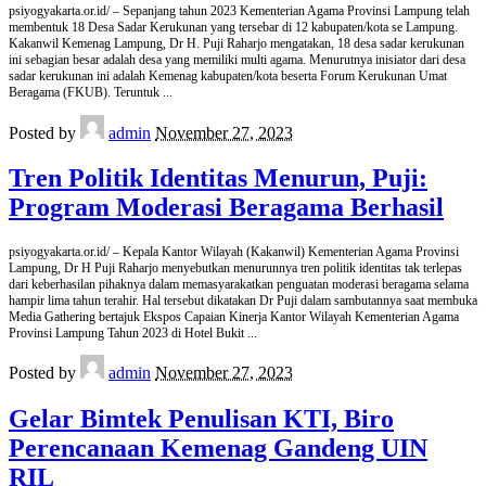
psiyogyakarta.or.id/ – Sepanjang tahun 2023 Kementerian Agama Provinsi Lampung telah
membentuk 18 Desa Sadar Kerukunan yang tersebar di 12 kabupaten/kota se Lampung.
Kakanwil Kemenag Lampung, Dr H. Puji Raharjo mengatakan, 18 desa sadar kerukunan
ini sebagian besar adalah desa yang memiliki multi agama. Menurutnya inisiator dari desa
sadar kerukunan ini adalah Kemenag kabupaten/kota beserta Forum Kerukunan Umat
Beragama (FKUB). Teruntuk
...
Posted by
admin
November 27, 2023
Tren Politik Identitas Menurun, Puji:
Program Moderasi Beragama Berhasil
psiyogyakarta.or.id/ – Kepala Kantor Wilayah (Kakanwil) Kementerian Agama Provinsi
Lampung, Dr H Puji Raharjo menyebutkan menurunnya tren politik identitas tak terlepas
dari keberhasilan pihaknya dalam memasyarakatkan penguatan moderasi beragama selama
hampir lima tahun terahir. Hal tersebut dikatakan Dr Puji dalam sambutannya saat membuka
Media Gathering bertajuk Ekspos Capaian Kinerja Kantor Wilayah Kementerian Agama
Provinsi Lampung Tahun 2023 di Hotel Bukit
...
Posted by
admin
November 27, 2023
Gelar Bimtek Penulisan KTI, Biro
Perencanaan Kemenag Gandeng UIN
RIL