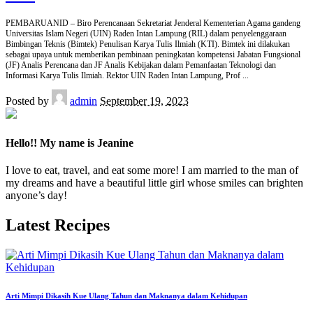
PEMBARUANID – Biro Perencanaan Sekretariat Jenderal Kementerian Agama gandeng
Universitas Islam Negeri (UIN) Raden Intan Lampung (RIL) dalam penyelenggaraan
Bimbingan Teknis (Bimtek) Penulisan Karya Tulis Ilmiah (KTI). Bimtek ini dilakukan
sebagai upaya untuk memberikan pembinaan peningkatan kompetensi Jabatan Fungsional
(JF) Analis Perencana dan JF Analis Kebijakan dalam Pemanfaatan Teknologi dan
Informasi Karya Tulis Ilmiah. Rektor UIN Raden Intan Lampung, Prof
...
Posted by
admin
September 19, 2023
Hello!! My name is Jeanine
I love to eat, travel, and eat some more! I am married to the man of
my dreams and have a beautiful little girl whose smiles can brighten
anyone’s day!
Latest Recipes
Arti Mimpi Dikasih Kue Ulang Tahun dan Maknanya dalam Kehidupan