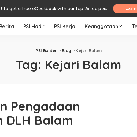
e!
to get a free eCookbook with our top 25 recipes.
Learn
Berita
PSI Hadir
PSI Kerja
Keanggotaan
T
PSI Banten
>
Blog
>
Kejari Balam
Tag:
Kejari Balam
an Pengadaan
h DLH Balam