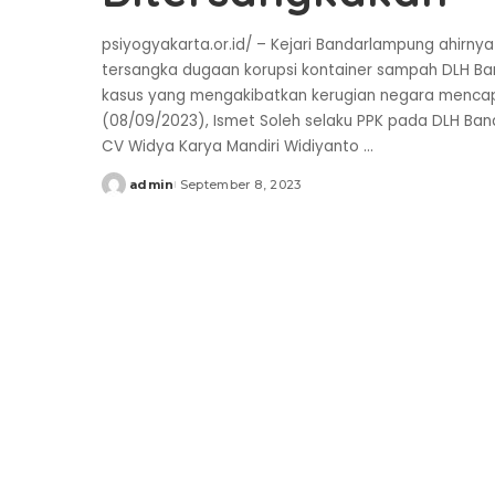
psiyogyakarta.or.id/ – Kejari Bandarlampung ahirny
tersangka dugaan korupsi kontainer sampah DLH Ba
kasus yang mengakibatkan kerugian negara mencapai
(08/09/2023), Ismet Soleh selaku PPK pada DLH Ba
CV Widya Karya Mandiri Widiyanto
...
admin
September 8, 2023
Posted
by