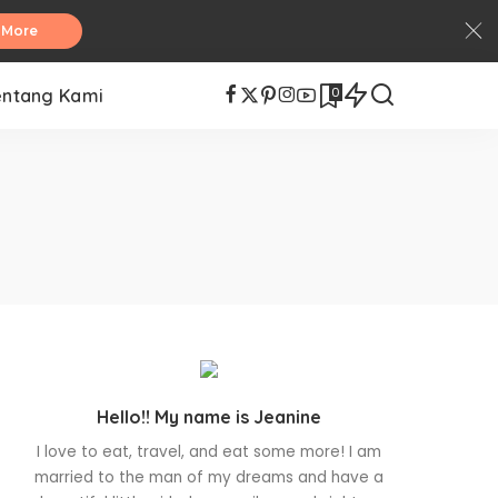
 More
0
entang Kami
Hello!! My name is Jeanine
I love to eat, travel, and eat some more! I am
married to the man of my dreams and have a