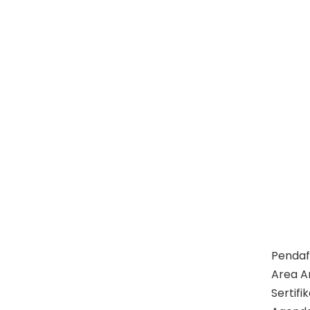
Pendaf
Area A
Sertif