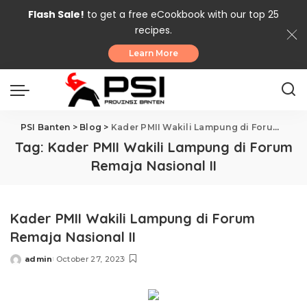
Flash Sale!
to get a free eCookbook with our top 25
recipes.
Learn More
PSI Banten
>
Blog
>
Kader PMII Wakili Lampung di Forum Remaja Nasional II
Tag:
Kader PMII Wakili Lampung di Forum
Remaja Nasional II
Kader PMII Wakili Lampung di Forum
Remaja Nasional II
admin
October 27, 2023
Posted
by