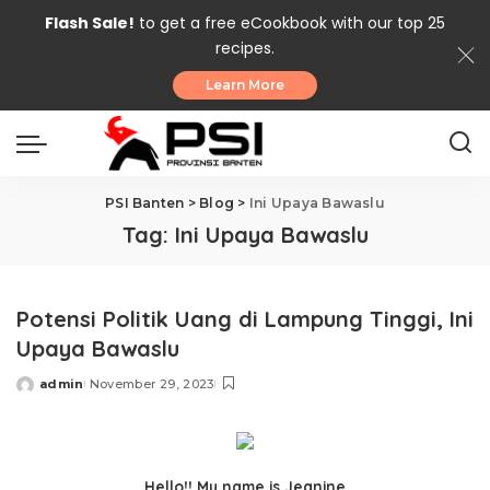
Flash Sale!
to get a free eCookbook with our top 25
recipes.
Learn More
PSI Banten
>
Blog
>
Ini Upaya Bawaslu
Tag:
Ini Upaya Bawaslu
Potensi Politik Uang di Lampung Tinggi, Ini
Upaya Bawaslu
admin
November 29, 2023
Posted
by
Hello!! My name is Jeanine