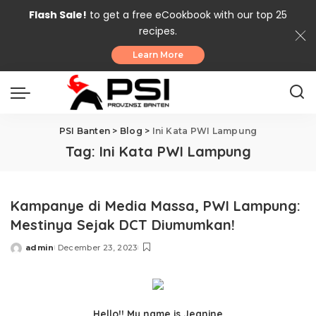
Flash Sale!
to get a free eCookbook with our top 25
recipes.
Learn More
PSI Banten
>
Blog
>
Ini Kata PWI Lampung
Tag:
Ini Kata PWI Lampung
Kampanye di Media Massa, PWI Lampung:
Mestinya Sejak DCT Diumumkan!
admin
December 23, 2023
Posted
by
Hello!! My name is Jeanine